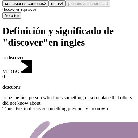
confusiones comunes
2
rimas
4
pronunciación similar
0
dissever
disprover
Verb
(
6
)
Definición y significado de
"discover"en inglés
to discover
VERBO
01
descubrir
to be the first person who finds something or someplace that others
did not know about
Transitive
:
to discover
something previously unknown