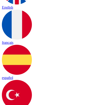
English
français
español