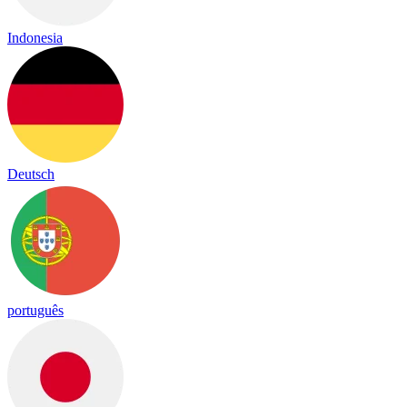
Indonesia
Deutsch
português