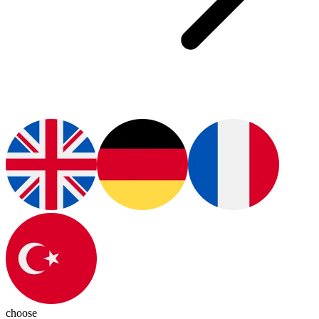
choose