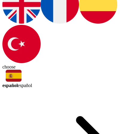
choose
español
español