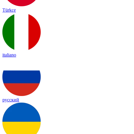
Türkçe
italiano
русский