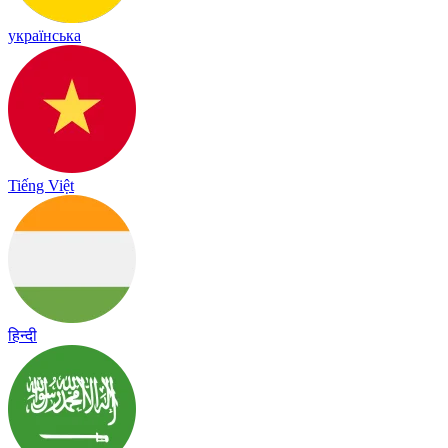
українська
Tiếng Việt
हिन्दी