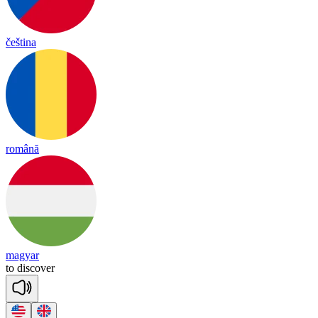
čeština
română
magyar
to
dis
co
ver