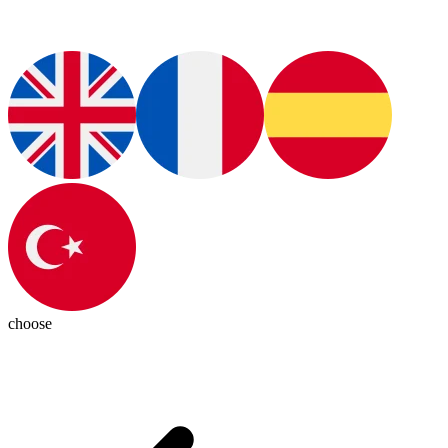
choose