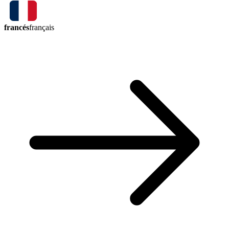
francés
français