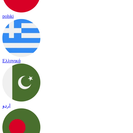
polski
Ελληνικά
اردو