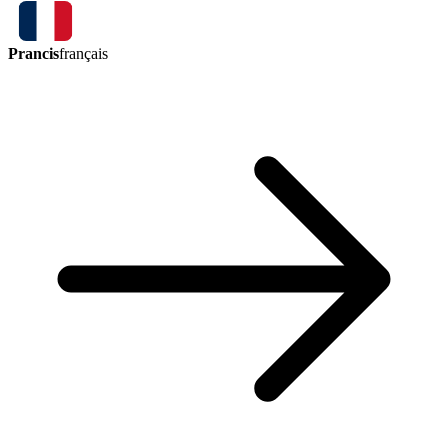
Prancis
français