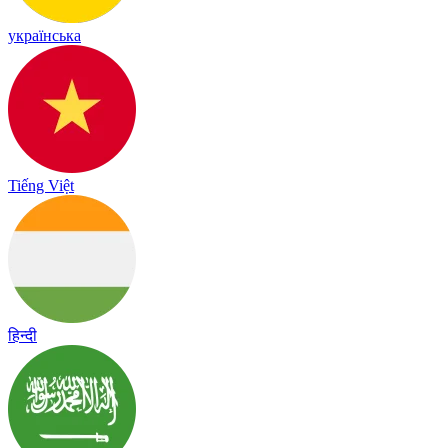
українська
Tiếng Việt
हिन्दी