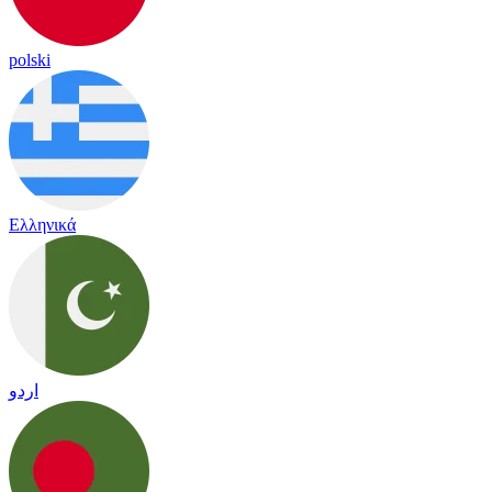
polski
Ελληνικά
اردو