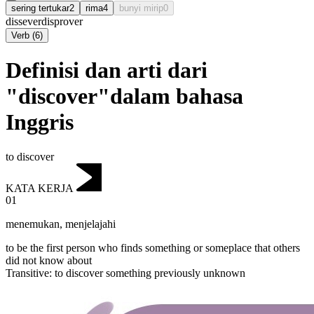
sering tertukar
2
rima
4
bunyi mirip
0
dissever
disprover
Verb
(
6
)
Definisi dan arti dari
"discover"dalam bahasa
Inggris
to discover
KATA KERJA
01
menemukan
,
menjelajahi
to be the first person who finds something or someplace that others
did not know about
Transitive
:
to discover
something previously unknown