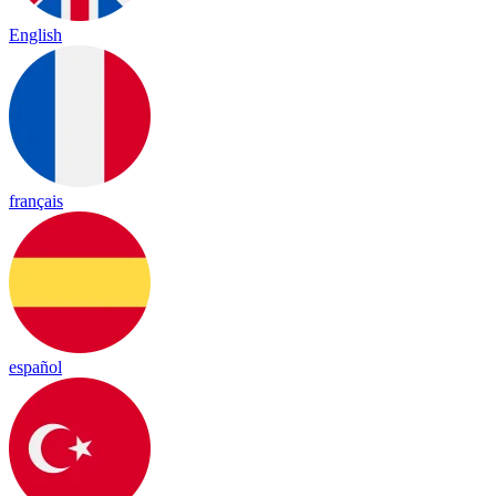
English
français
español