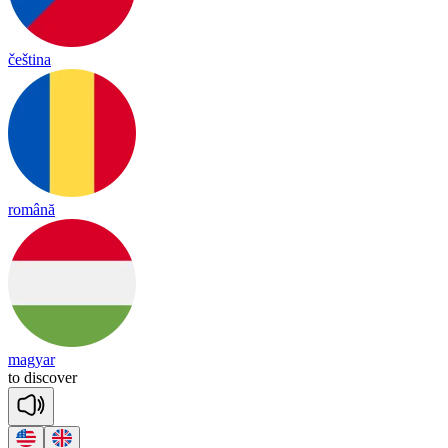
čeština
română
magyar
to
dis
co
ver