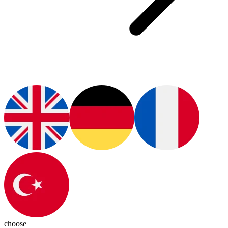
choose