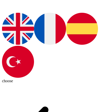
choose