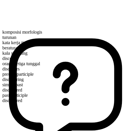
komposisi morfologis
turunan
kata kerja tindakan
beraturan
kala sekarang
discover
orang ketiga tunggal
discovers
present participle
discovering
simple past
discovered
past participle
discovered