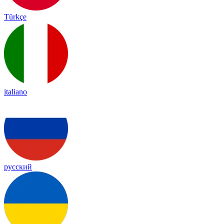
Türkçe
italiano
русский