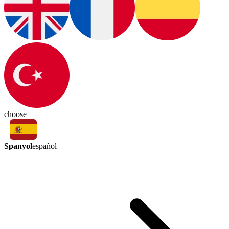
choose
Spanyol
español