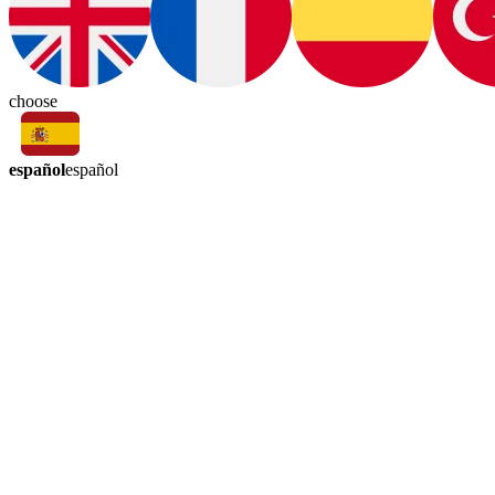
choose
español
español