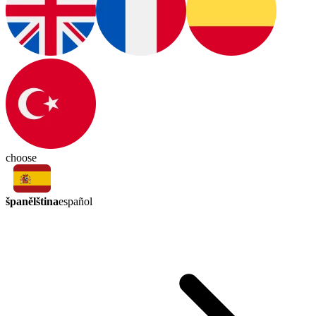
choose
španělština
español