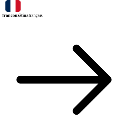
francouzština
français