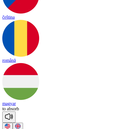
čeština
română
magyar
to
ab
sorb