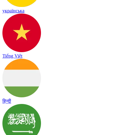
українська
Tiếng Việt
हिन्दी