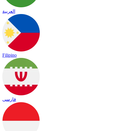
العربية
Filipino
فارسی