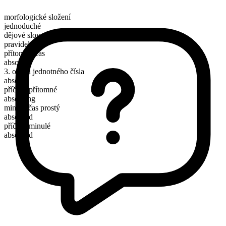
morfologické složení
jednoduché
dějové sloveso
pravidelné
přítomný čas
absorb
3. osoba jednotného čísla
absorbs
příčestí přítomné
absorbing
minulý čas prostý
absorbed
příčestí minulé
absorbed