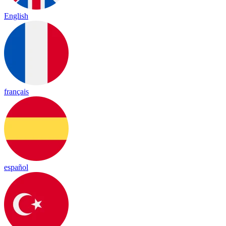
English
français
español