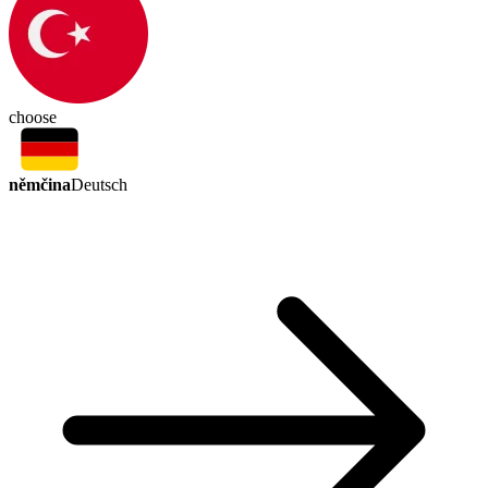
choose
němčina
Deutsch