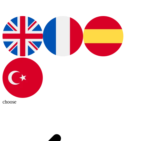
choose