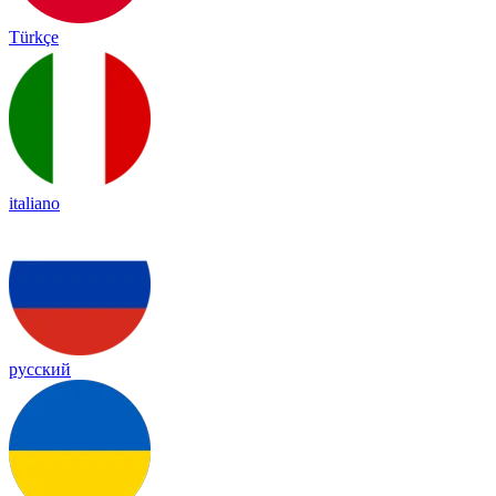
Türkçe
italiano
русский