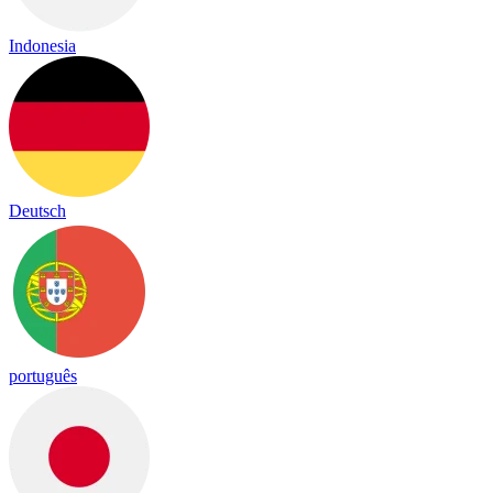
Indonesia
Deutsch
português