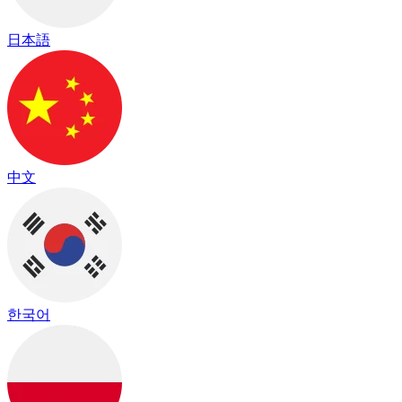
日本語
中文
한국어