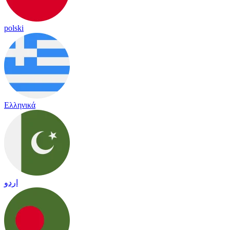
polski
Ελληνικά
اردو