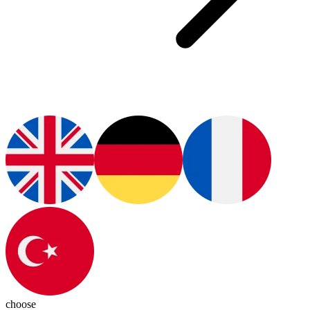
choose