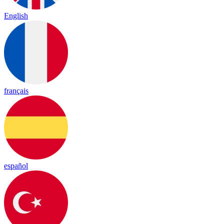
English
français
español