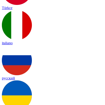
Türkçe
italiano
русский