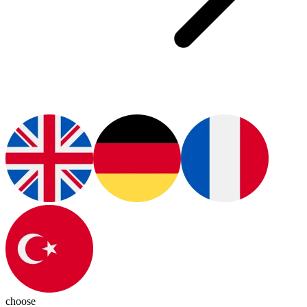
choose