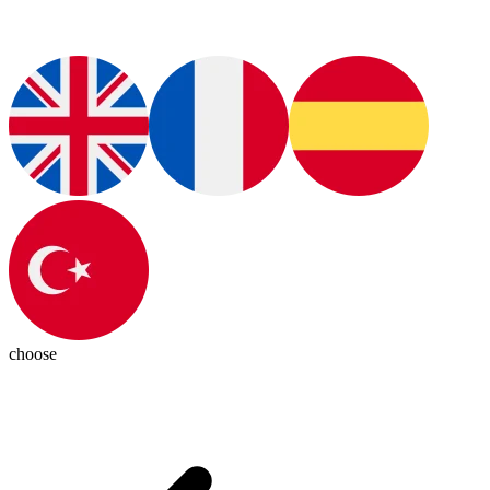
choose