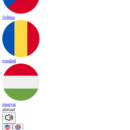
čeština
română
magyar
ab
road