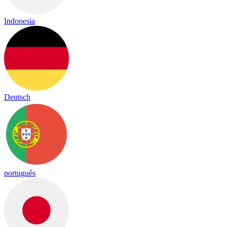
Indonesia
Deutsch
português