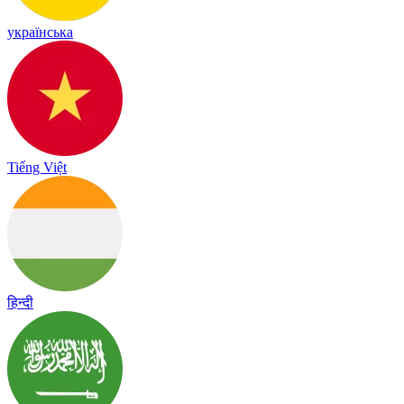
українська
Tiếng Việt
हिन्दी