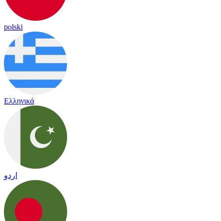
polski
Ελληνικά
اردو