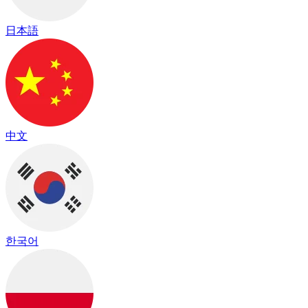
日本語
中文
한국어