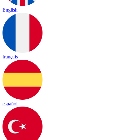
English
français
español