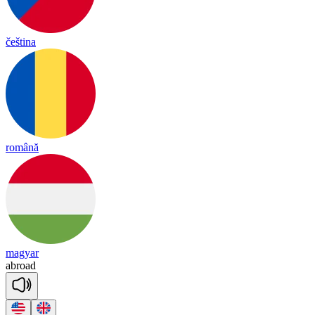
čeština
română
magyar
ab
road