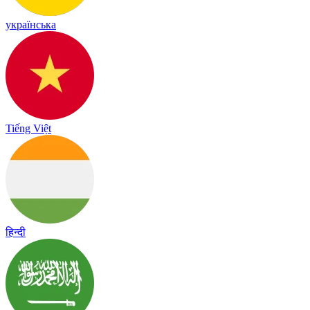
українська
Tiếng Việt
हिन्दी