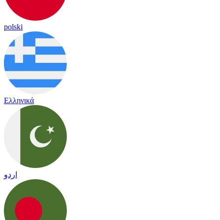
polski
Ελληνικά
اردو