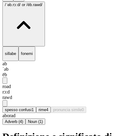
/ˈəb.rɔ:d/
or /ēb.rawd/
sillabe
fonemi
ab
ˈəb
ēb
road
rɔ:d
rawd
spesso confusi
1
rime
4
pronuncia simile
0
aborad
Adverb
(
4
)
Noun
(
1
)