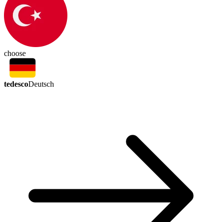
choose
tedesco
Deutsch