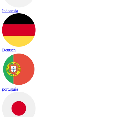
Indonesia
Deutsch
português