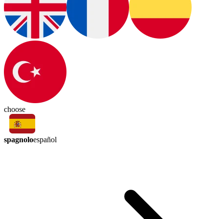
choose
spagnolo
español