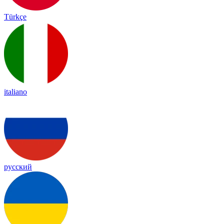
Türkçe
italiano
русский