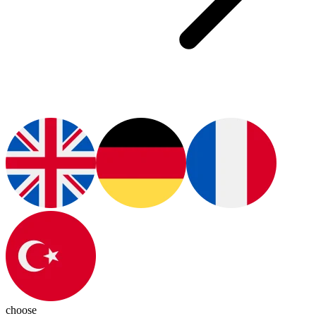
choose