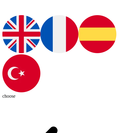
choose