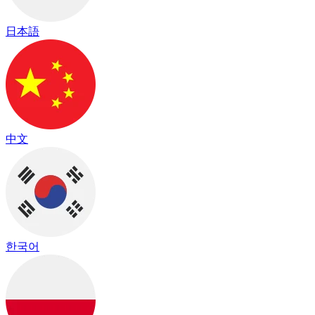
日本語
中文
한국어