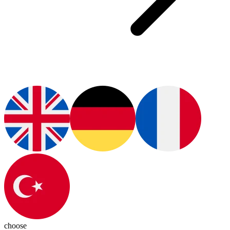
choose