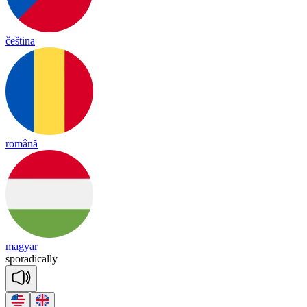
čeština
română
magyar
spo
ra
dica
lly