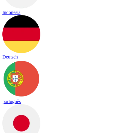
Indonesia
Deutsch
português