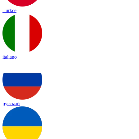
Türkçe
italiano
русский