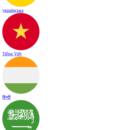
українська
Tiếng Việt
हिन्दी