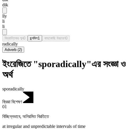
dik
lly
li
li
বিভ্রান্তিকর শব্দ
0
ছন্দমিল
1
কাছাকাছি উচ্চারণ
0
radically
Adverb
(
2
)
ইংরেজিতে "sporadically"এর সংজ্ঞা ও
অর্থ
sporadically
ক্রিয়া বিশেষণ
01
বিচ্ছিন্নভাবে
,
অনিয়মিত বিরতিতে
at irregular and unpredictable intervals of time