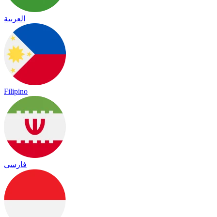
العربية
Filipino
فارسی