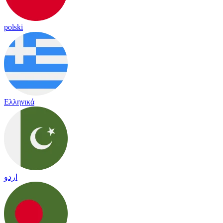
polski
Ελληνικά
اردو