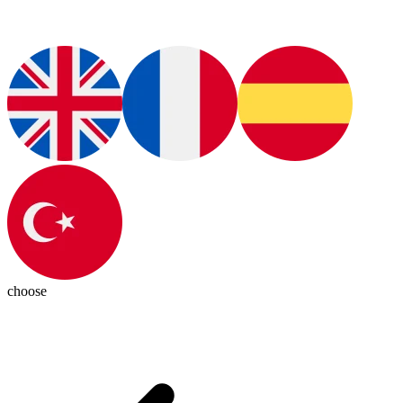
choose