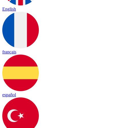
English
français
español