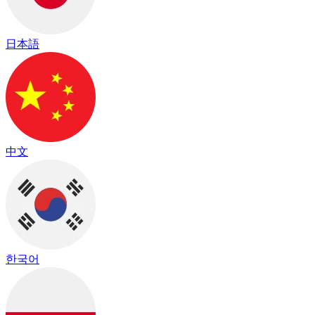
日本語
中文
한국어