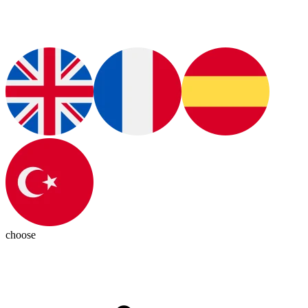
choose