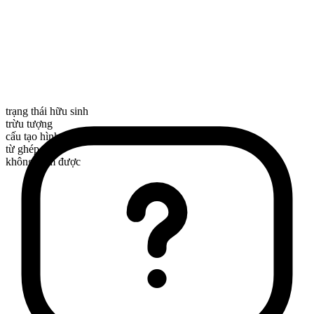
trạng thái hữu sinh
trừu tượng
cấu tạo hình thái
từ ghép
không đếm được