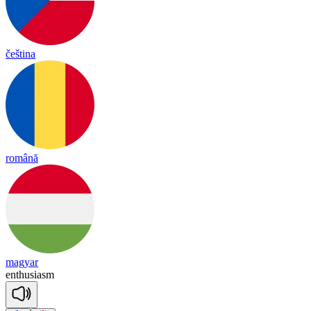
čeština
română
magyar
en
thu
sia
sm