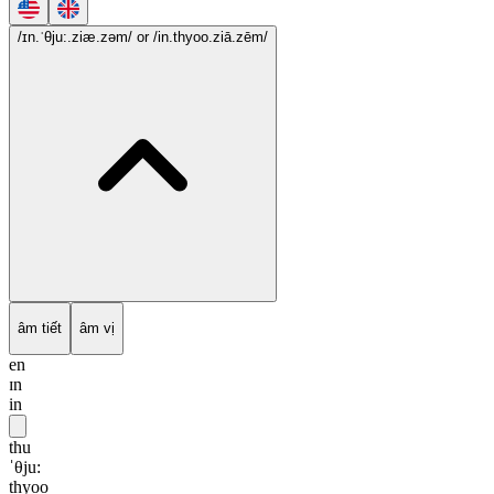
/ɪn.ˈθju:.ziæ.zəm/
or /in.thyoo.ziā.zēm/
âm tiết
âm vị
en
ɪn
in
thu
ˈθju:
thyoo