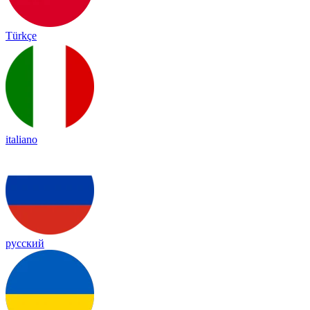
Türkçe
italiano
русский