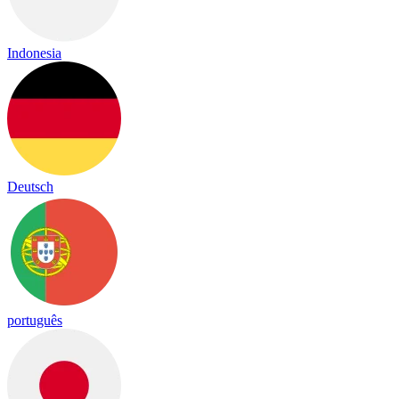
Indonesia
Deutsch
português