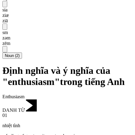
sia
ziæ
ziā
sm
zəm
zēm
Noun
(
2
)
Định nghĩa và ý nghĩa của
"enthusiasm"trong tiếng Anh
Enthusiasm
DANH TỪ
01
nhiệt tình