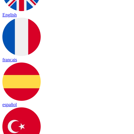
English
français
español