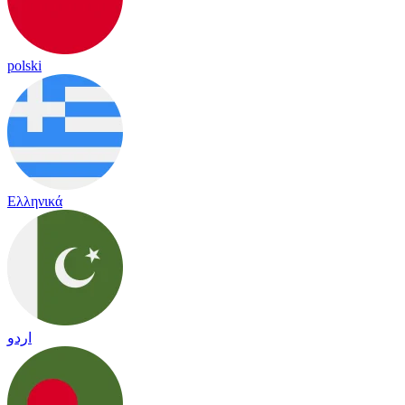
polski
Ελληνικά
اردو