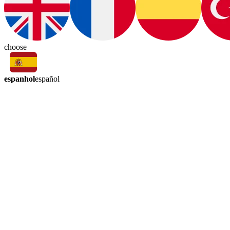
choose
espanhol
español