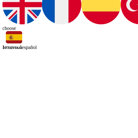
choose
Ισπανικά
español