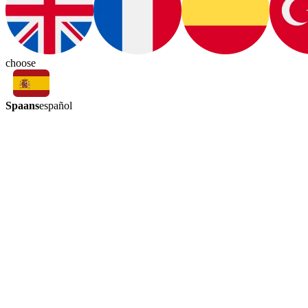
choose
Spaans
español