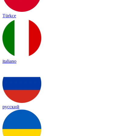
Türkçe
italiano
русский