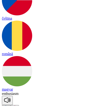
čeština
română
magyar
en
thu
sia
sm