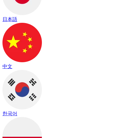
日本語
中文
한국어