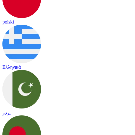
polski
Ελληνικά
اردو