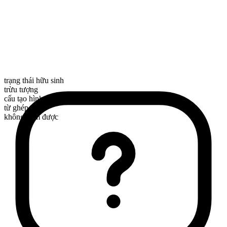
trạng thái hữu sinh
trừu tượng
cấu tạo hình thái
từ ghép
không đếm được