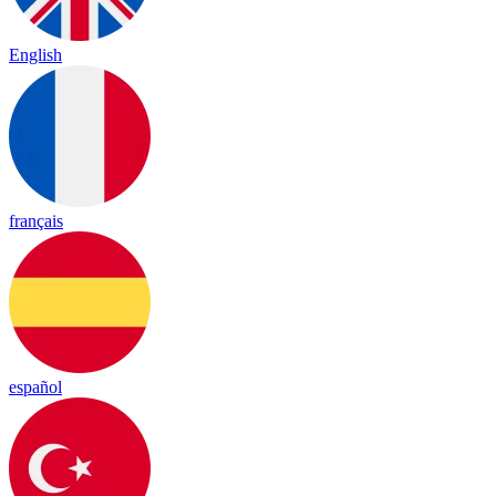
English
français
español