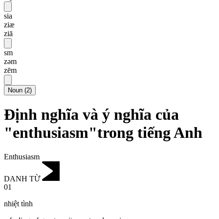
sia
ziæ
ziā
sm
zəm
zēm
Noun
(
2
)
Định nghĩa và ý nghĩa của
"enthusiasm"trong tiếng Anh
Enthusiasm
DANH TỪ
01
nhiệt tình