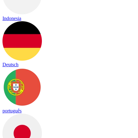
Indonesia
Deutsch
português