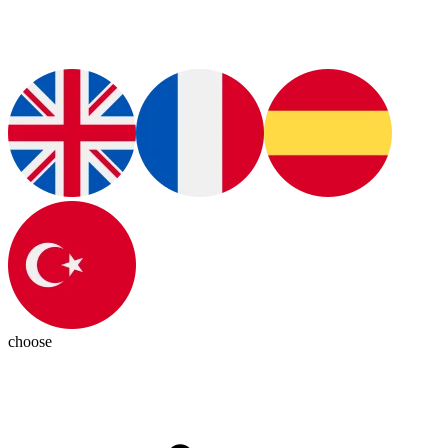
choose