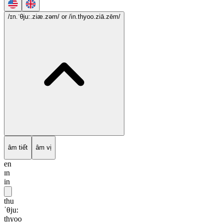
/ɪn.ˈθju:.ziæ.zəm/
or /in.thyoo.ziā.zēm/
âm tiết
âm vị
en
ɪn
in
thu
ˈθju:
thyoo