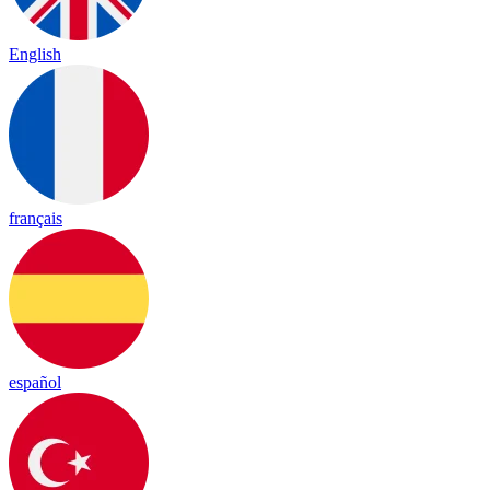
English
français
español