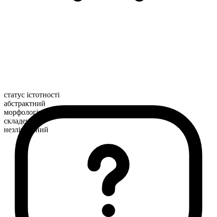
статус істотності
абстрактний
морфологічна будова
складене
незлічуваний