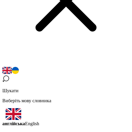
Шукати
Виберіть мову словника
англійська
English