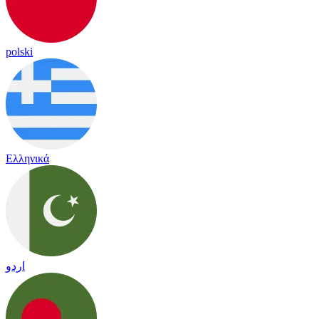
polski
Ελληνικά
اردو