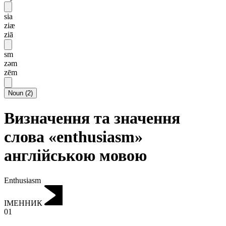
sia
ziæ
ziā
sm
zəm
zēm
Noun
(
2
)
Визначення та значення
слова «enthusiasm»
англійською мовою
Enthusiasm
ІМЕННИК
01