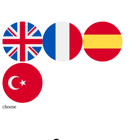
choose