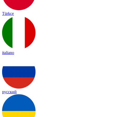
Türkçe
italiano
русский