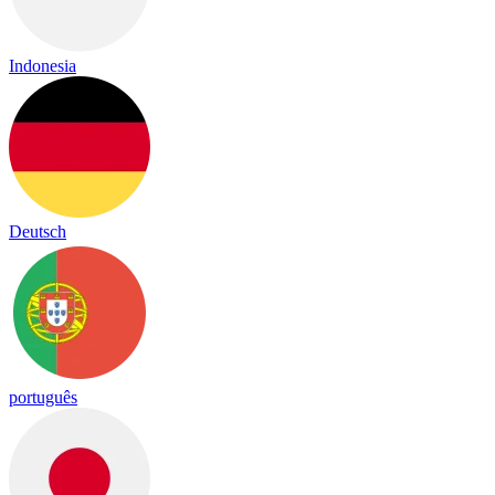
Indonesia
Deutsch
português