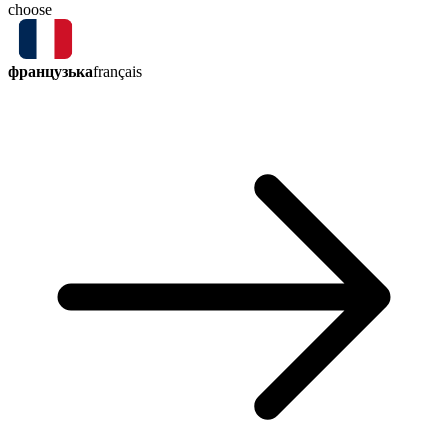
choose
французька
français