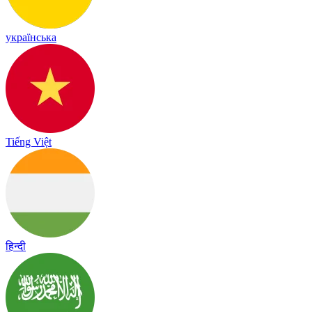
українська
Tiếng Việt
हिन्दी