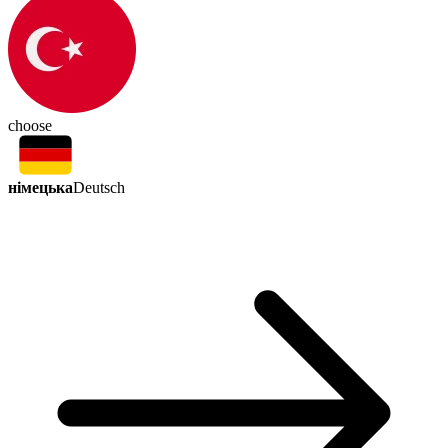
choose
німецька
Deutsch