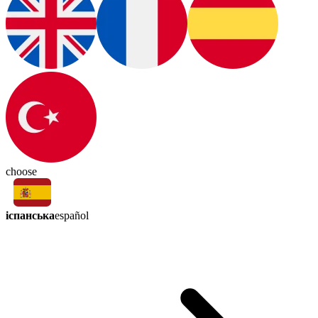
choose
іспанська
español