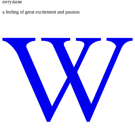
ентузіазм
a feeling of great excitement and passion