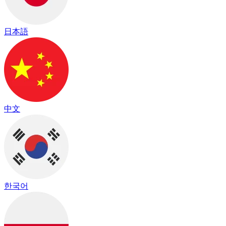
日本語
中文
한국어