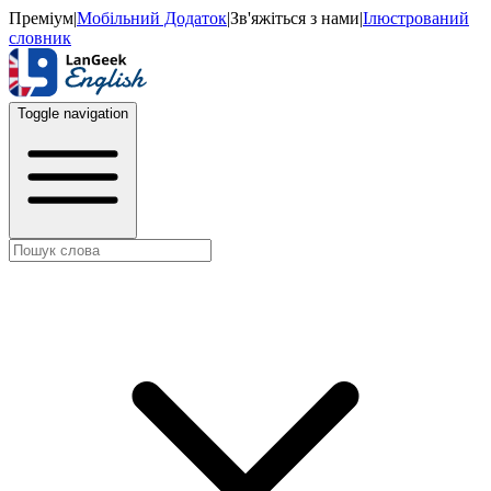
Преміум
|
Мобільний Додаток
|
Зв'яжіться з нами
|
Ілюстрований
словник
Toggle navigation