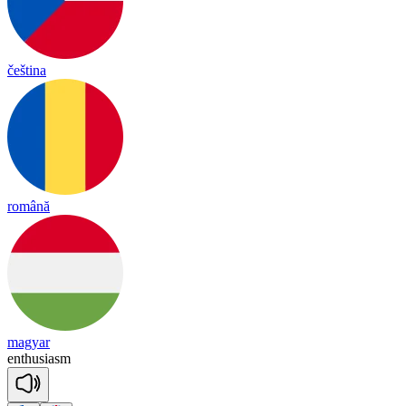
čeština
română
magyar
en
thu
sia
sm