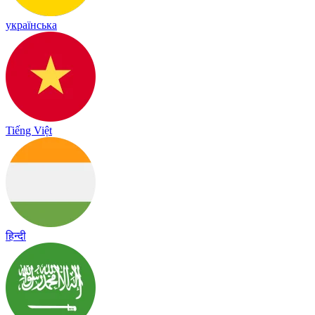
українська
Tiếng Việt
हिन्दी