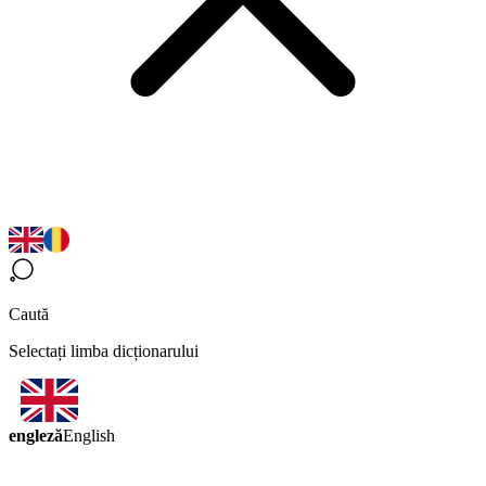
Caută
Selectați limba dicționarului
engleză
English