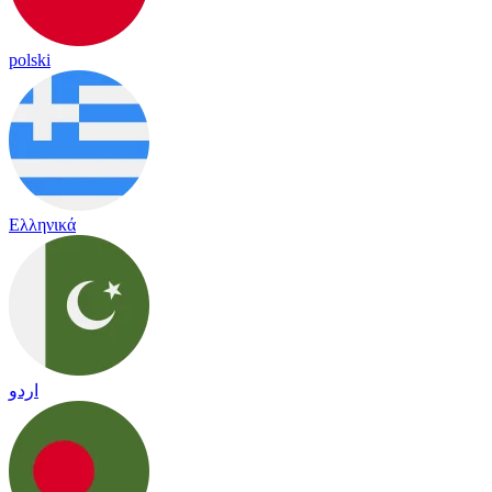
polski
Ελληνικά
اردو