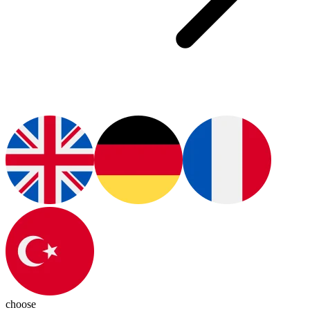
choose