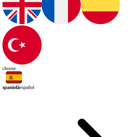
choose
spaniolă
español