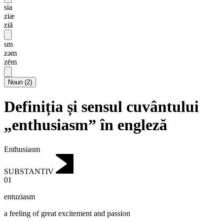
sia
ziæ
ziā
sm
zəm
zēm
Noun
(
2
)
Definiția și sensul cuvântului
„enthusiasm” în engleză
Enthusiasm
SUBSTANTIV
01
entuziasm
a feeling of great excitement and passion