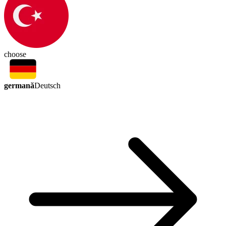
choose
germană
Deutsch