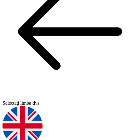
Selectați limba dvs