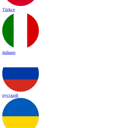
Türkçe
italiano
русский