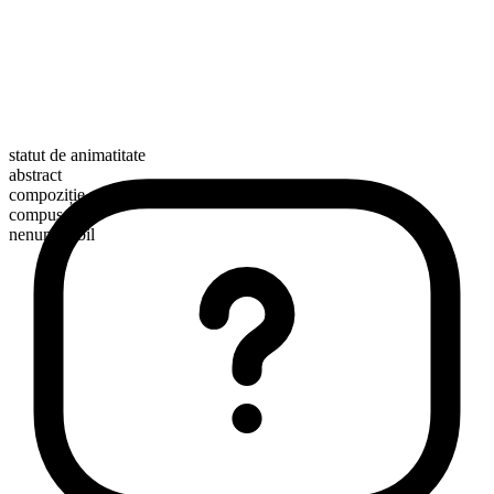
statut de animatitate
abstract
compoziție morfologică
compus
nenumărabil