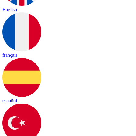
English
français
español