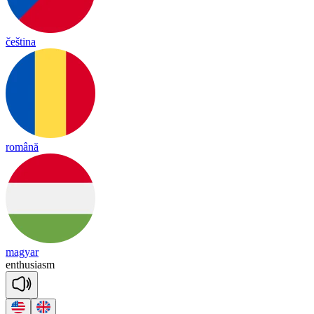
čeština
română
magyar
en
thu
sia
sm