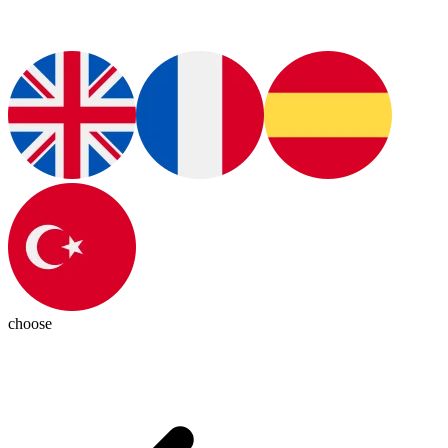
choose