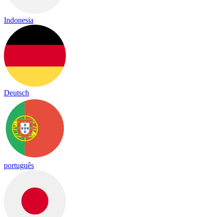
Indonesia
Deutsch
português