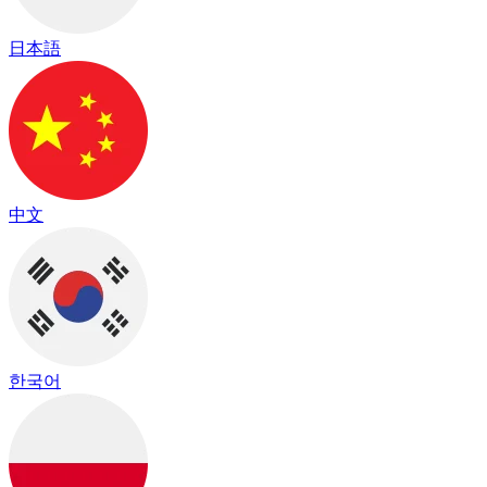
日本語
中文
한국어