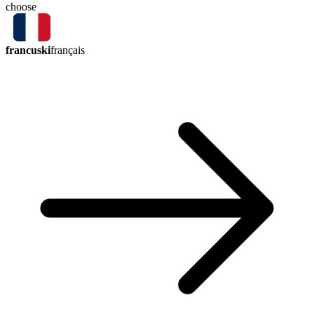
choose
francuski
français