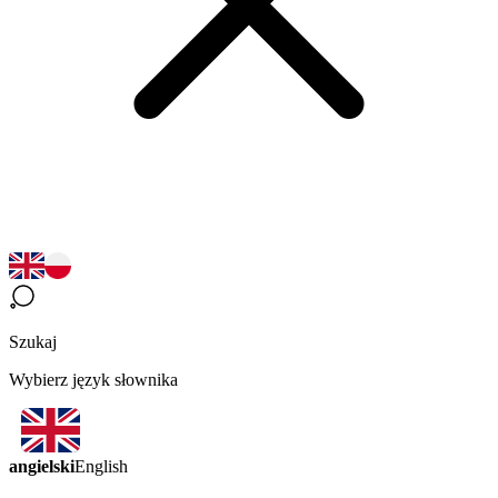
Szukaj
Wybierz język słownika
angielski
English