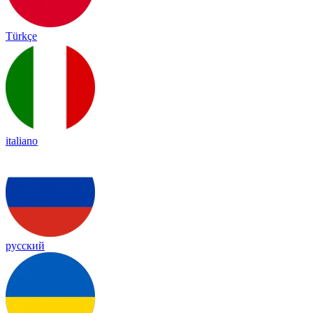
Türkçe
italiano
русский