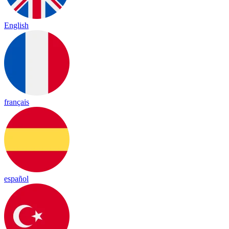
English
français
español