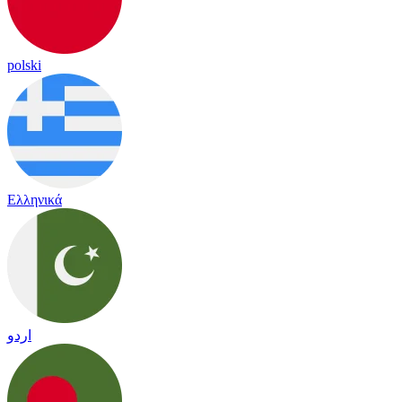
polski
Ελληνικά
اردو