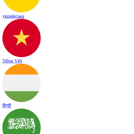
українська
Tiếng Việt
हिन्दी