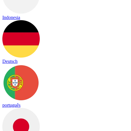
Indonesia
Deutsch
português