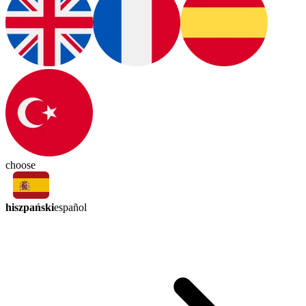
choose
hiszpański
español