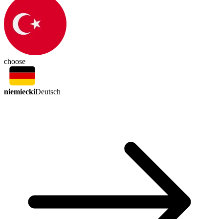
choose
niemiecki
Deutsch