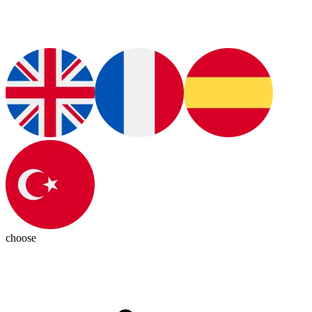
choose