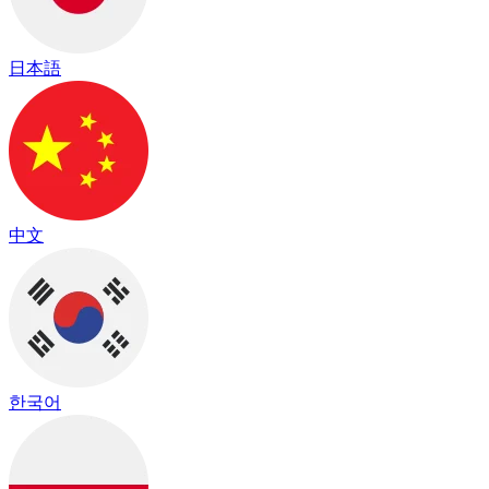
日本語
中文
한국어