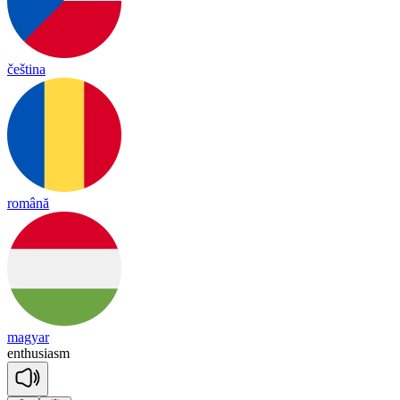
čeština
română
magyar
en
thu
sia
sm