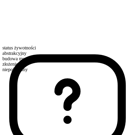
status żywotności
abstrakcyjny
budowa morfologiczna
złożenie
niepoliczalny