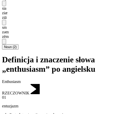
sia
ziæ
ziā
sm
zəm
zēm
Noun
(
2
)
Definicja i znaczenie słowa
„enthusiasm” po angielsku
Enthusiasm
RZECZOWNIK
01
entuzjazm