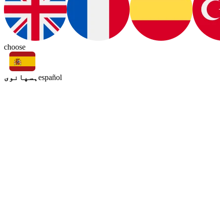
choose
ہسپانوی
español