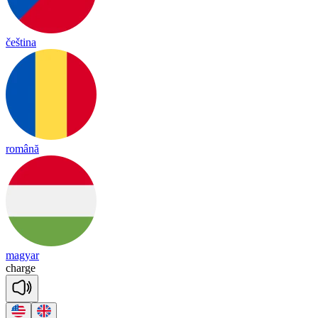
čeština
română
magyar
charge