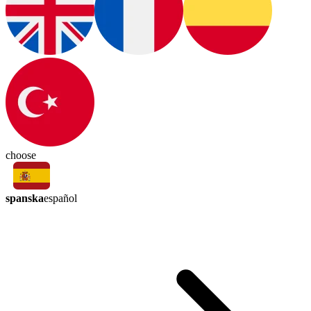
choose
spanska
español