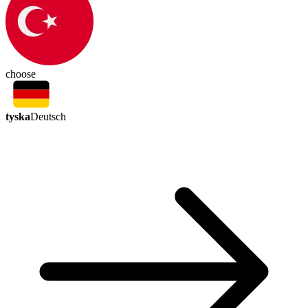
choose
tyska
Deutsch