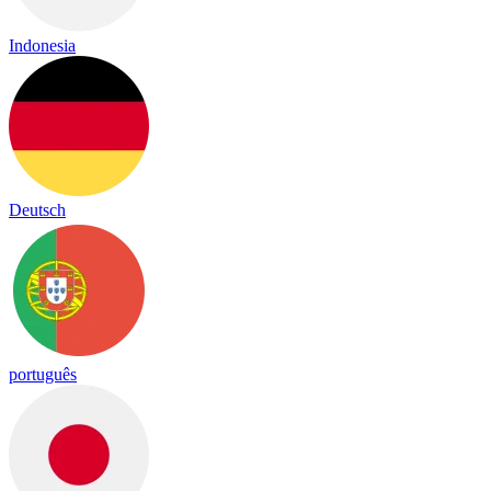
Indonesia
Deutsch
português