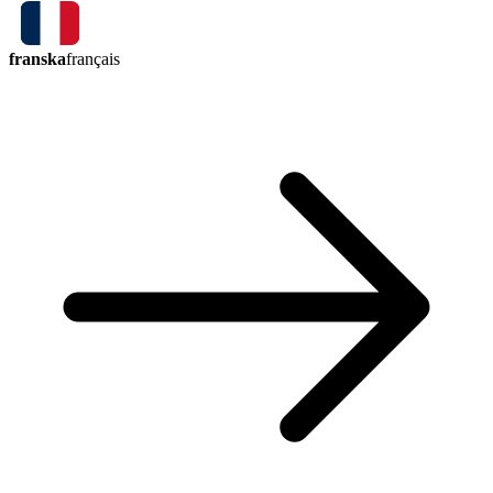
franska
français