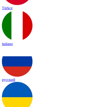
Türkçe
italiano
русский