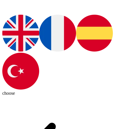
choose