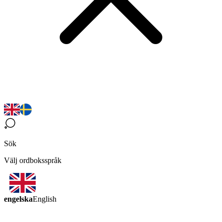
Sök
Välj ordboksspråk
engelska
English