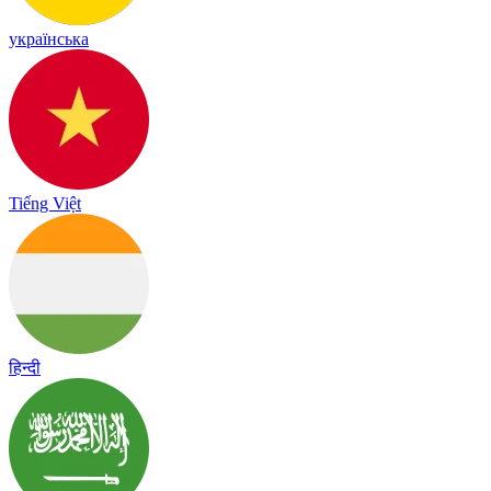
українська
Tiếng Việt
हिन्दी