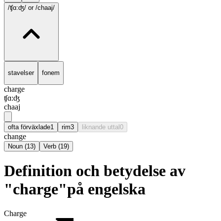
/ʧɑ:ʤ/
or /chaaj/
stavelser
fonem
charge
ʧɑ:ʤ
chaaj
ofta förväxlade
1
rim
3
liknande uttal
0
change
Noun
(
13
)
Verb
(
19
)
Definition och betydelse av
"charge"på engelska
Charge