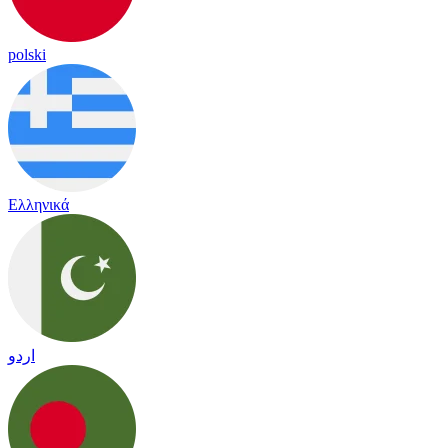
polski
Ελληνικά
اردو