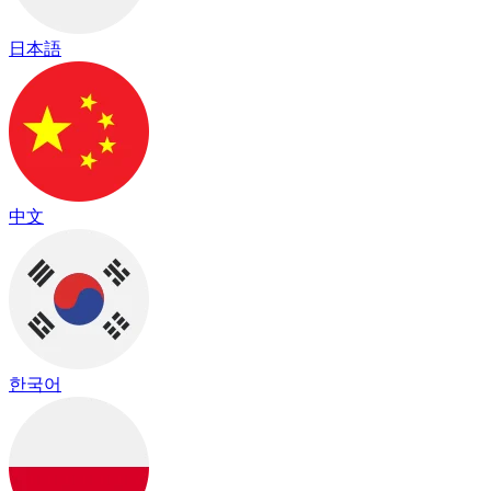
日本語
中文
한국어