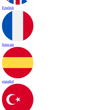
English
français
español