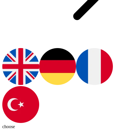
choose