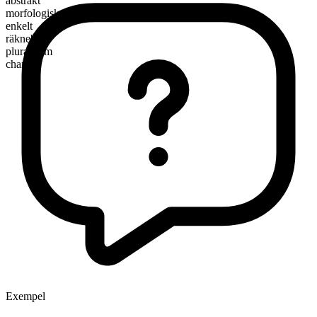
abstrakt
morfologisk sammansättning
enkelt
räknebart
pluralform
charges
Exempel