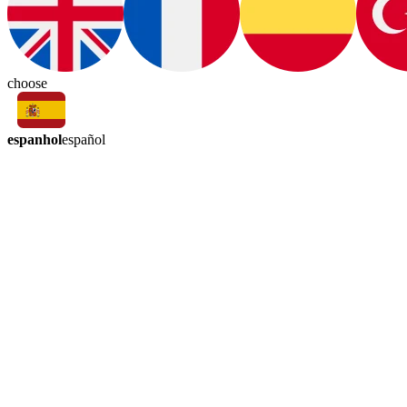
choose
espanhol
español