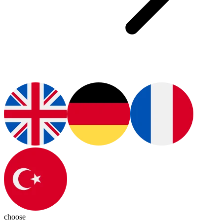
choose