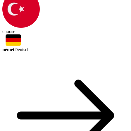
choose
német
Deutsch