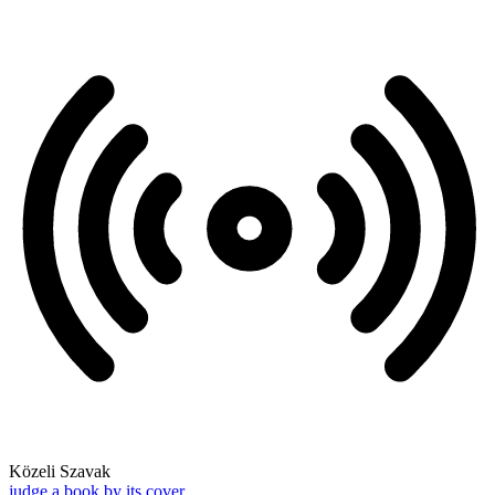
Közeli Szavak
judge a book by its cover