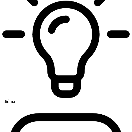
idióma