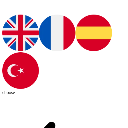
choose