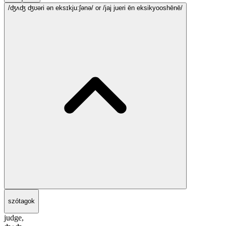
/ʤʌʤ ʤʊəri ən eksɪkju:ʃənə/
or /jaj jueri ēn eksikyooshēnē/
szótagok
judge,