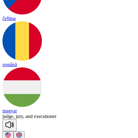
čeština
română
magyar
judge,
jury,
and
executioner