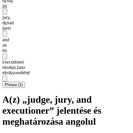
ʤʌʤ
jaj
jury,
ʤʊəri
jueri
and
ən
ēn
executioner
eksɪkju:ʃənə
eksikyooshēnē
Phrase
(
1
)
A(z) „judge, jury, and
executioner” jelentése és
meghatározása angolul