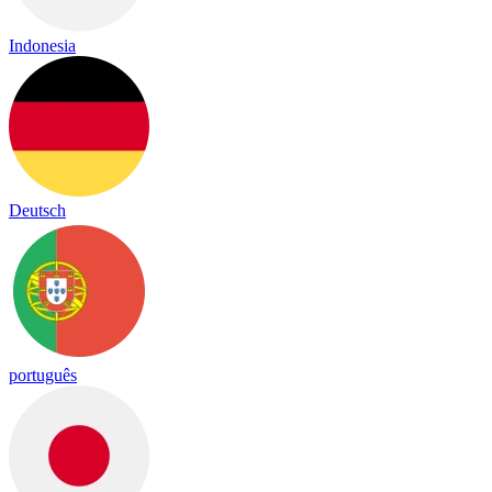
Indonesia
Deutsch
português