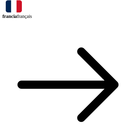
francia
français