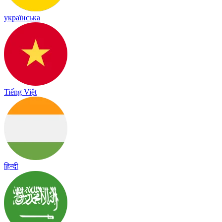
українська
Tiếng Việt
हिन्दी