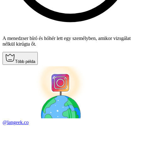
A menedzser bíró és hóhér lett egy személyben, amikor vizsgálat
nélkül kirúgta őt.
Több példa
@langeek.co