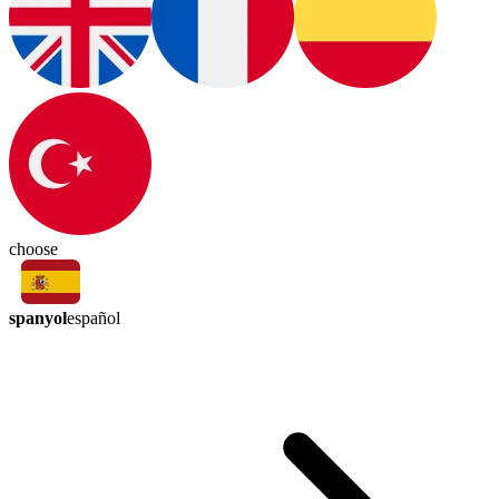
choose
spanyol
español