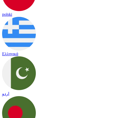
polski
Ελληνικά
اردو