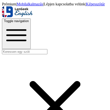
Prémium
|
Mobilalkalmazás
|
Lépjen kapcsolatba velünk
|
Képesszótár
Toggle navigation