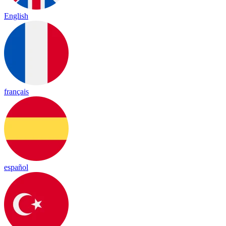
English
français
español