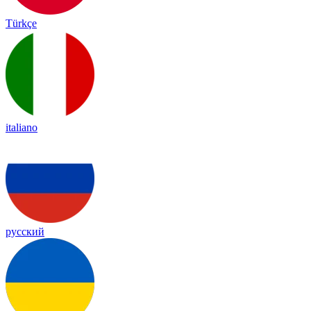
Türkçe
italiano
русский