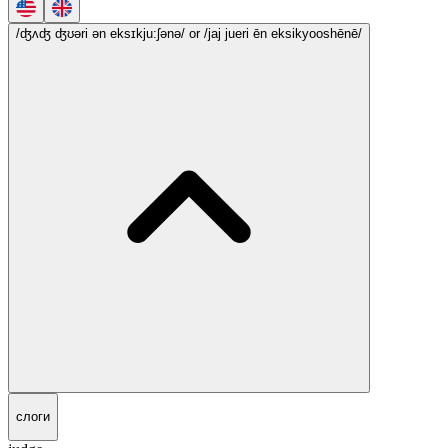
/ʤʌʤ ʤʊəri ən eksɪkju:ʃənə/
or /jaj jueri ēn eksikyooshēnē/
слоги