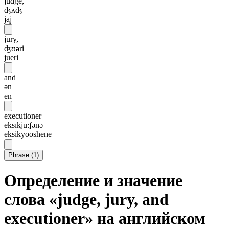
judge,
ʤʌʤ
jaj
jury,
ʤʊəri
jueri
and
ən
ēn
executioner
eksɪkju:ʃənə
eksikyooshēnē
Phrase
(
1
)
Определение и значение
слова «judge, jury, and
executioner» на английском