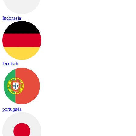
Indonesia
Deutsch
português