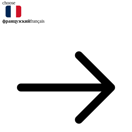
choose
французский
français