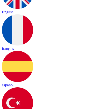
English
français
español