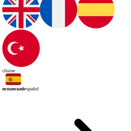
choose
испанский
español