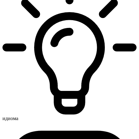
идиома