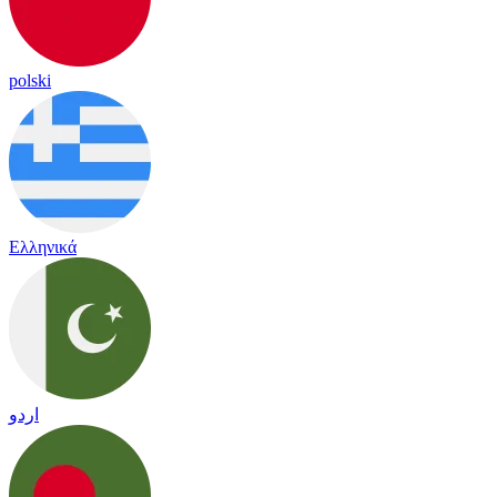
polski
Ελληνικά
اردو