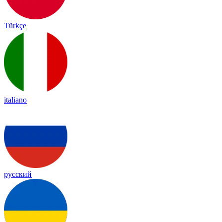
Türkçe
italiano
русский