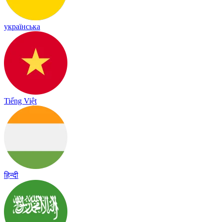
українська
Tiếng Việt
हिन्दी