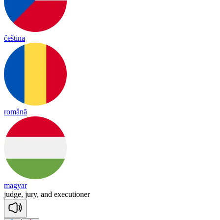
čeština
română
magyar
judge,
jury,
and
executioner