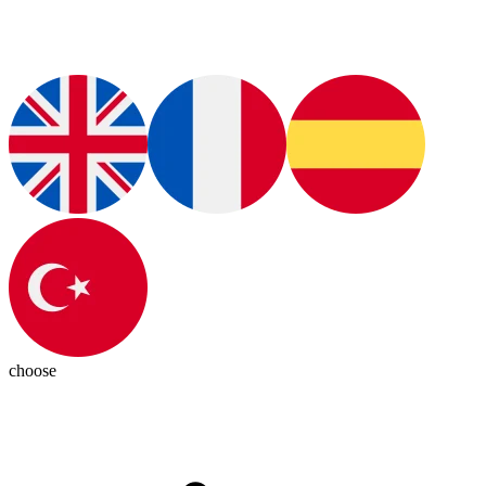
choose