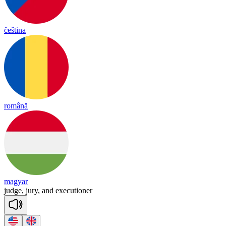
čeština
română
magyar
judge,
jury,
and
executioner