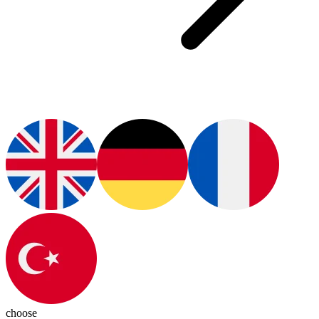
choose