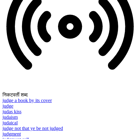
निकटवर्ती शब्द
judge a book by its cover
judge
judas kiss
judaism
judaical
judge not that ye be not judged
judgment