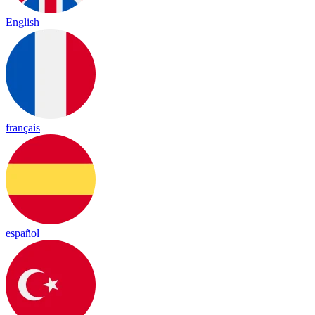
English
français
español