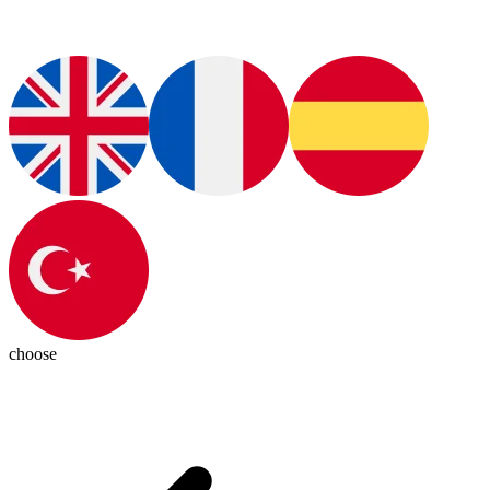
choose