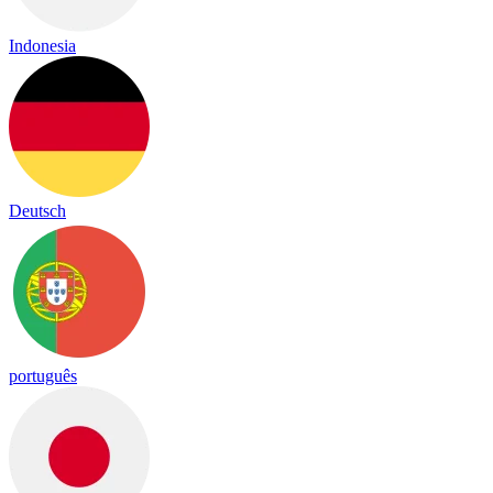
Indonesia
Deutsch
português