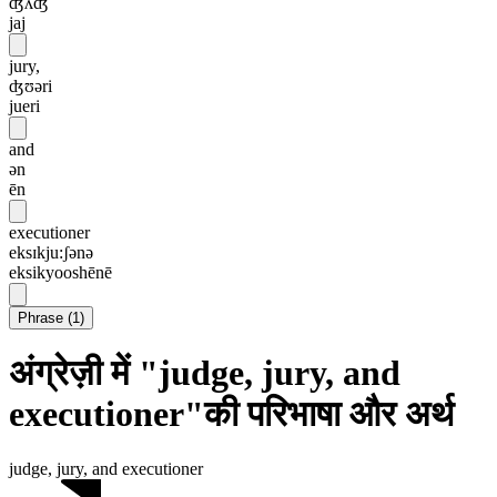
ʤʌʤ
jaj
jury,
ʤʊəri
jueri
and
ən
ēn
executioner
eksɪkju:ʃənə
eksikyooshēnē
Phrase
(
1
)
अंग्रेज़ी में "judge, jury, and
executioner"की परिभाषा और अर्थ
judge, jury, and executioner