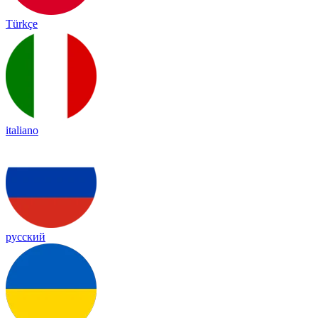
Türkçe
italiano
русский