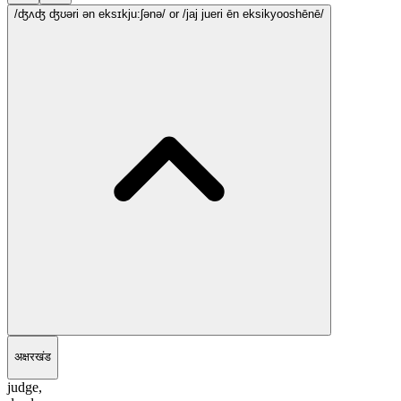
/ʤʌʤ ʤʊəri ən eksɪkju:ʃənə/
or /jaj jueri ēn eksikyooshēnē/
अक्षरखंड
judge,