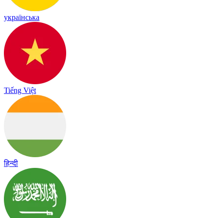
українська
Tiếng Việt
हिन्दी