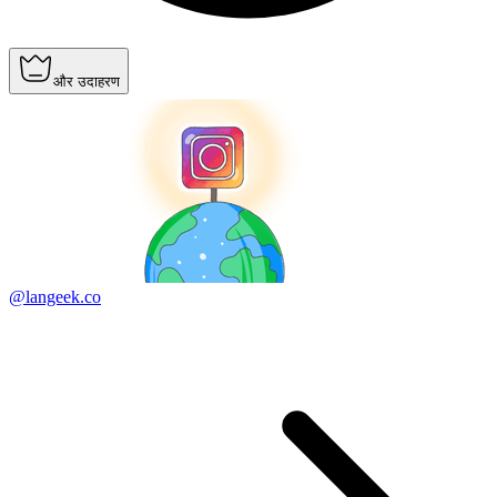
और उदाहरण
@langeek.co