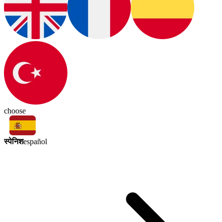
choose
स्पेनिश
español