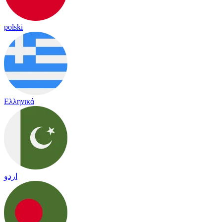
polski
Ελληνικά
اردو