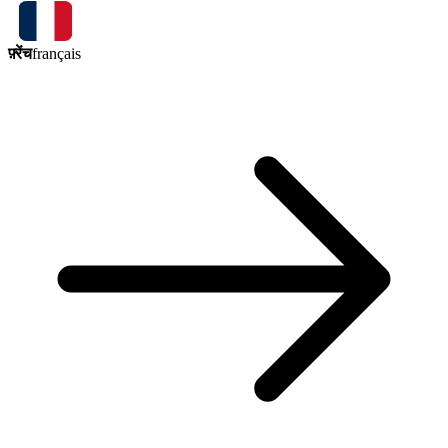
फ़्रेंच
français