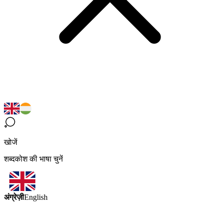
खोजें
शब्दकोश की भाषा चुनें
अंग्रेज़ी
English