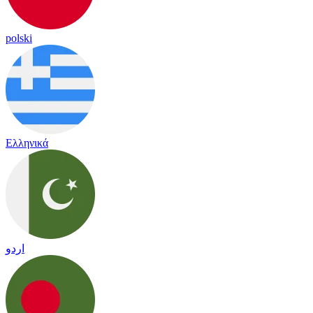
polski
Ελληνικά
اردو