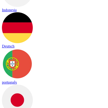
Indonesia
Deutsch
português