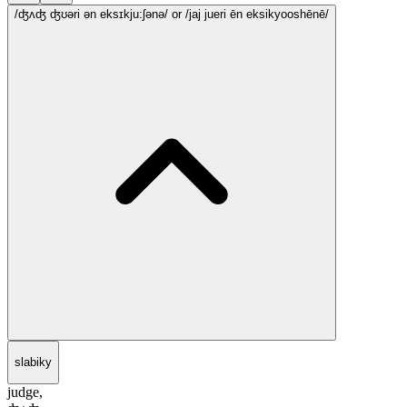
/ʤʌʤ ʤʊəri ən eksɪkju:ʃənə/
or /jaj jueri ēn eksikyooshēnē/
slabiky
judge,