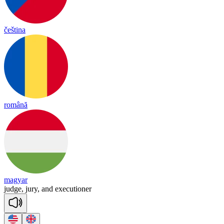
čeština
română
magyar
judge,
jury,
and
executioner