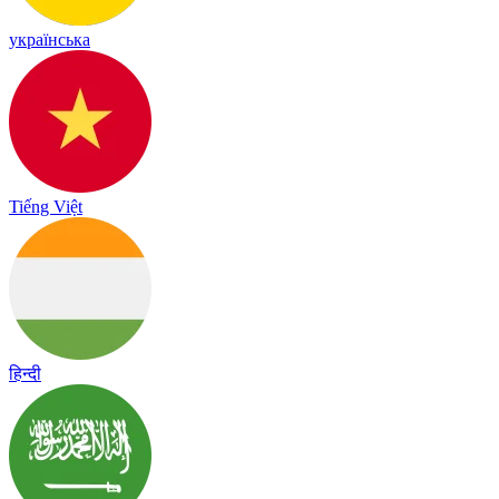
українська
Tiếng Việt
हिन्दी