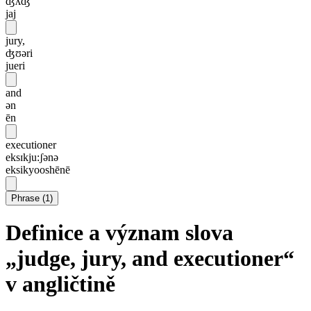
ʤʌʤ
jaj
jury,
ʤʊəri
jueri
and
ən
ēn
executioner
eksɪkju:ʃənə
eksikyooshēnē
Phrase
(
1
)
Definice a význam slova
„judge, jury, and executioner“
v angličtině