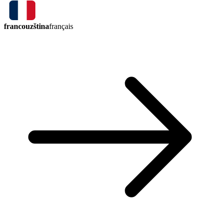
francouzština
français