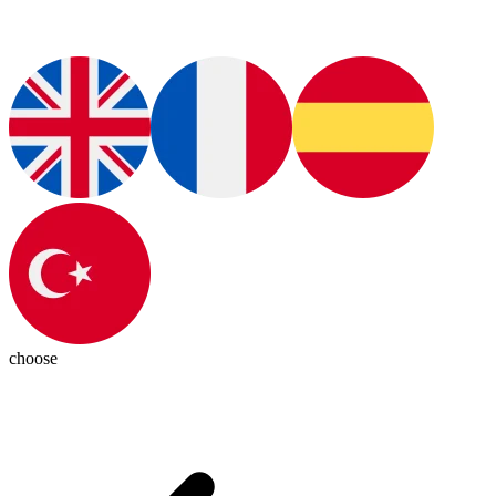
choose