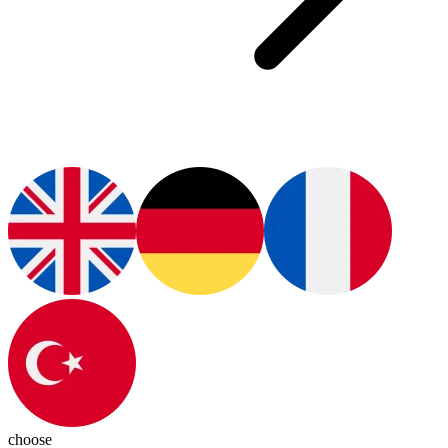
choose