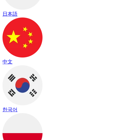
日本語
中文
한국어