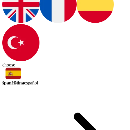
choose
španělština
español