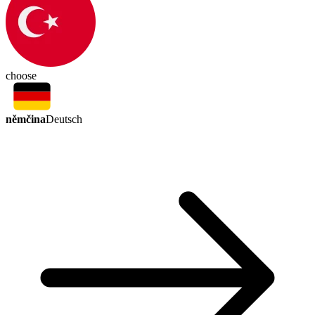
choose
němčina
Deutsch