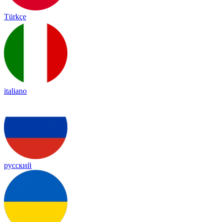
Türkçe
italiano
русский