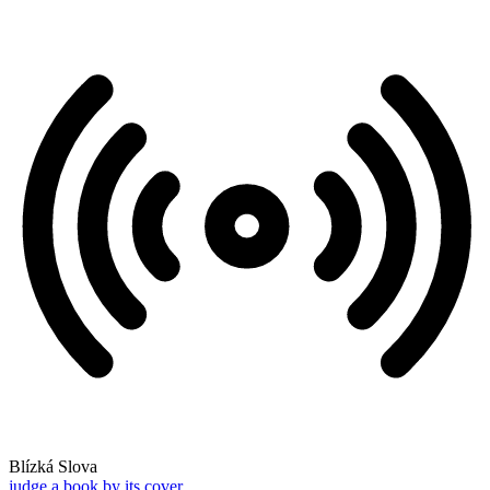
Blízká Slova
judge a book by its cover