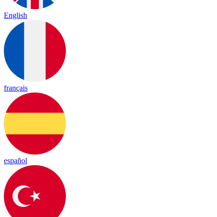
English
français
español