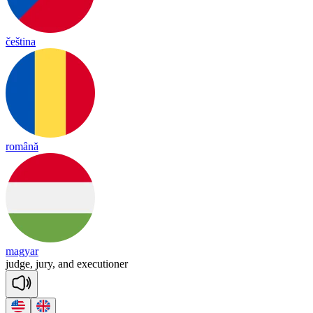
čeština
română
magyar
judge,
jury,
and
executioner