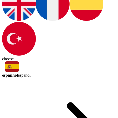
choose
espanhol
español