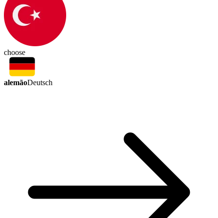
choose
alemão
Deutsch