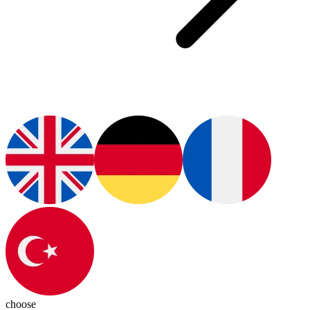
choose