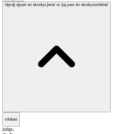
/ʤʌʤ ʤʊəri ən eksɪkju:ʃənə/
or /jaj jueri ēn eksikyooshēnē/
sílabas
judge,