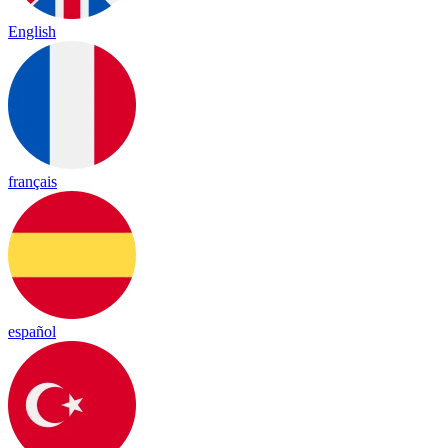
English
français
español