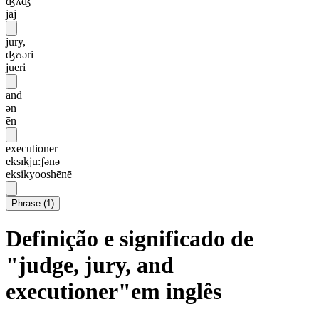
ʤʌʤ
jaj
jury,
ʤʊəri
jueri
and
ən
ēn
executioner
eksɪkju:ʃənə
eksikyooshēnē
Phrase
(
1
)
Definição e significado de
"judge, jury, and
executioner"em inglês