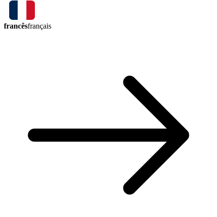
francês
français