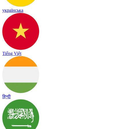
українська
Tiếng Việt
हिन्दी