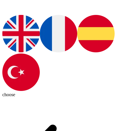
choose