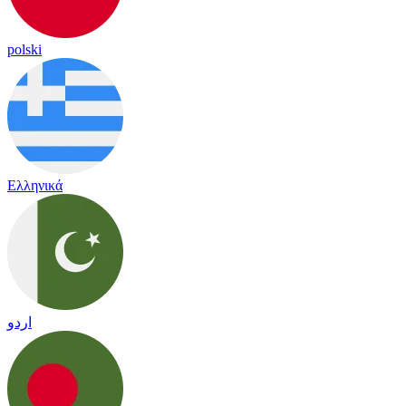
polski
Ελληνικά
اردو