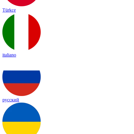
Türkçe
italiano
русский