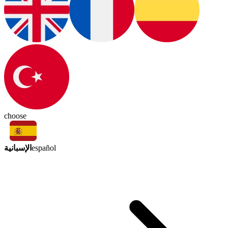
choose
الإسبانية
español