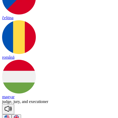
čeština
română
magyar
judge,
jury,
and
executioner