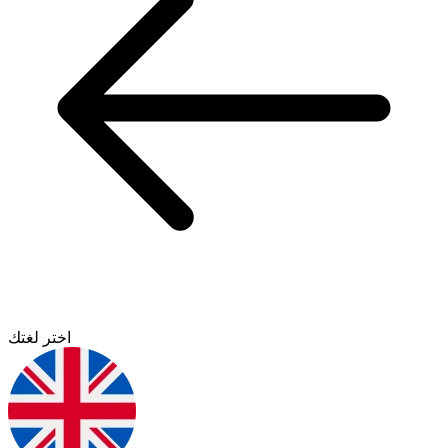
اختر لغتك