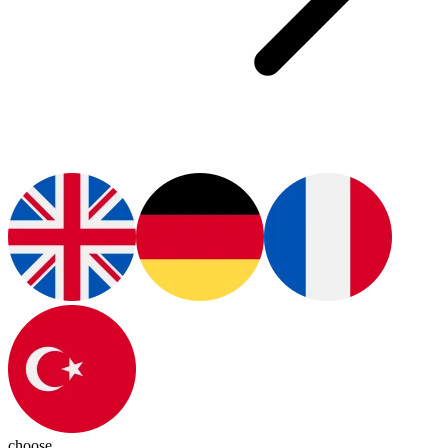
choose