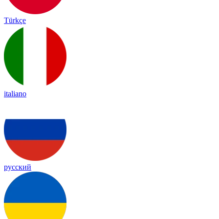
Türkçe
italiano
русский