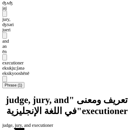
ʤʌʤ
jaj
jury,
ʤʊəri
jueri
and
ən
ēn
executioner
eksɪkju:ʃənə
eksikyooshēnē
Phrase
(
1
)
تعريف ومعنى "judge, jury, and
executioner"في اللغة الإنجليزية
judge, jury, and executioner