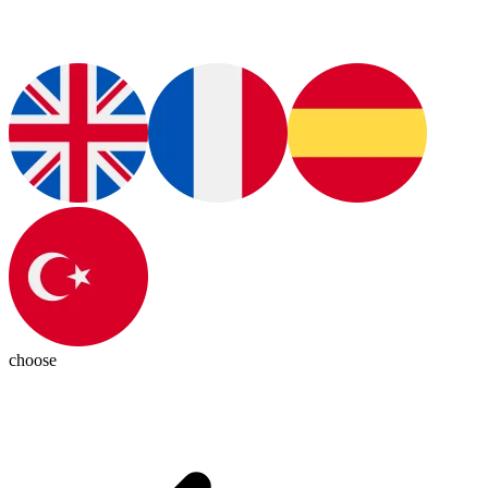
choose