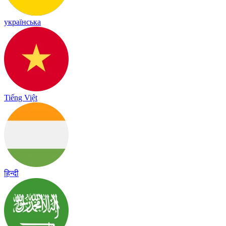
українська
Tiếng Việt
हिन्दी