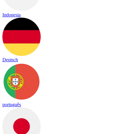
Indonesia
Deutsch
português