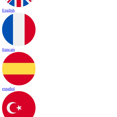
English
français
español