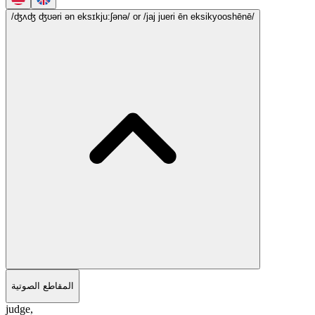
/ʤʌʤ ʤʊəri ən eksɪkju:ʃənə/
or /jaj jueri ēn eksikyooshēnē/
المقاطع الصوتية
judge,