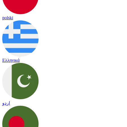
polski
Ελληνικά
اردو