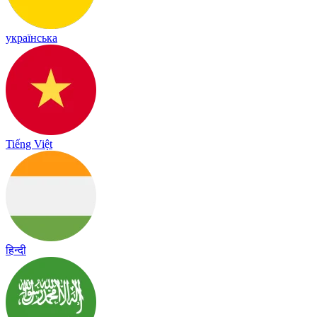
українська
Tiếng Việt
हिन्दी