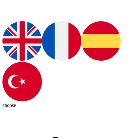
choose