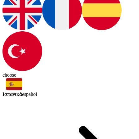
choose
Ισπανικά
español