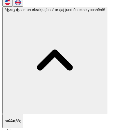
/ʤʌʤ ʤʊəri ən eksɪkju:ʃənə/
or /jaj jueri ēn eksikyooshēnē/
συλλαβές