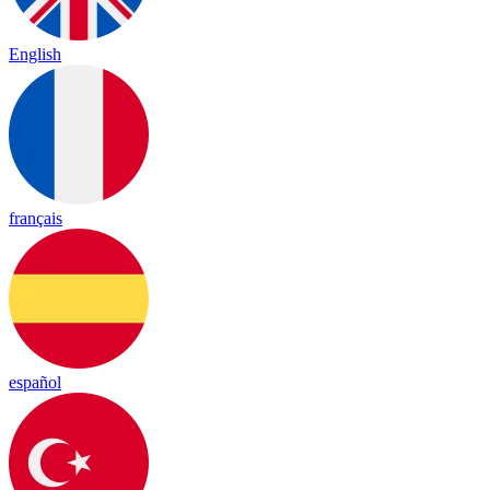
English
français
español