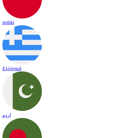
polski
Ελληνικά
اردو