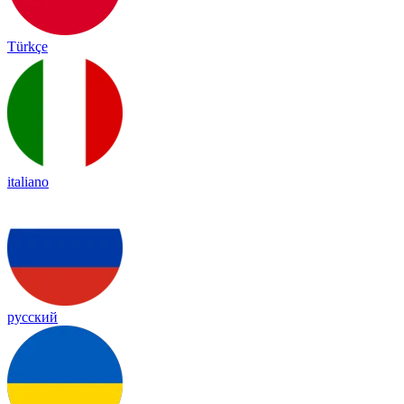
Türkçe
italiano
русский