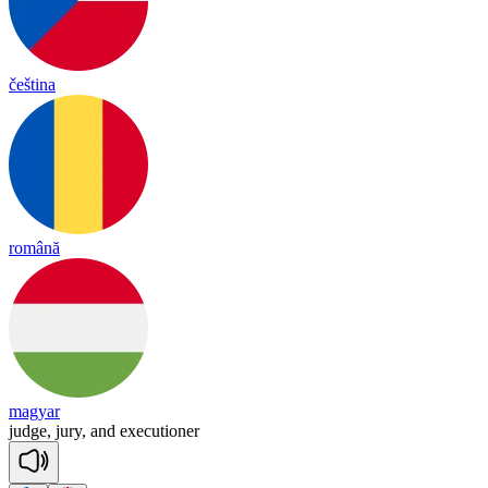
čeština
română
magyar
judge,
jury,
and
executioner