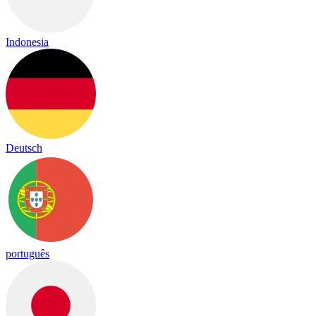
Indonesia
Deutsch
português