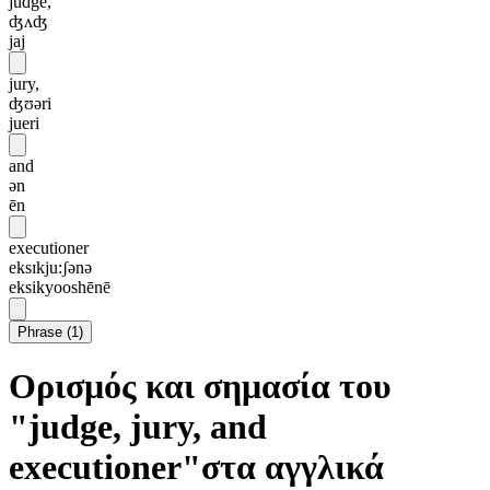
judge,
ʤʌʤ
jaj
jury,
ʤʊəri
jueri
and
ən
ēn
executioner
eksɪkju:ʃənə
eksikyooshēnē
Phrase
(
1
)
Ορισμός και σημασία του
"judge, jury, and
executioner"στα αγγλικά