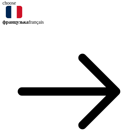
choose
французька
français