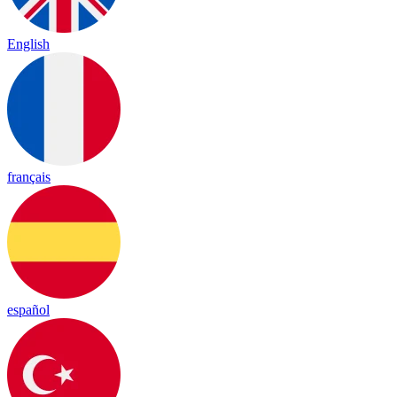
English
français
español