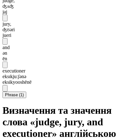
judge,
ʤʌʤ
jaj
jury,
ʤʊəri
jueri
and
ən
ēn
executioner
eksɪkju:ʃənə
eksikyooshēnē
Phrase
(
1
)
Визначення та значення
слова «judge, jury, and
executioner» англійською