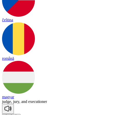
čeština
română
magyar
judge,
jury,
and
executioner