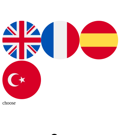
choose