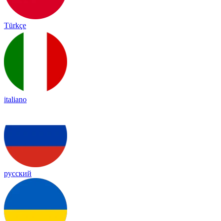
Türkçe
italiano
русский