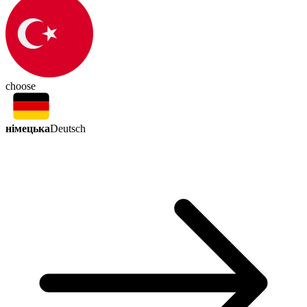
choose
німецька
Deutsch