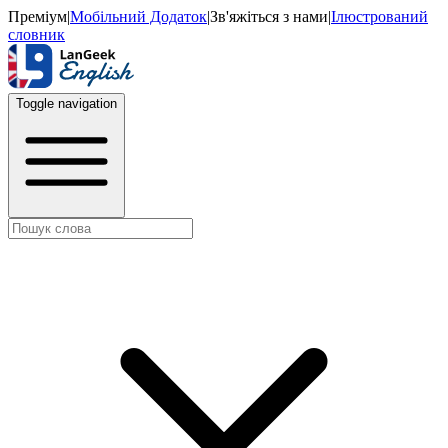
Преміум
|
Мобільний Додаток
|
Зв'яжіться з нами
|
Ілюстрований
словник
Toggle navigation