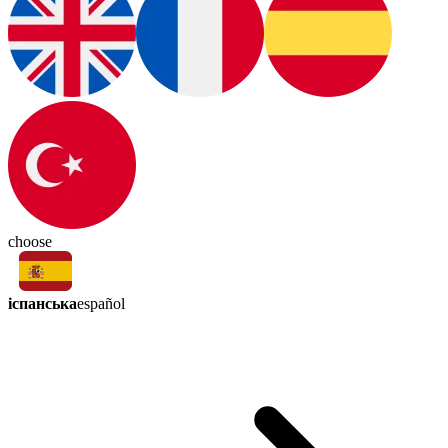
choose
іспанська
español