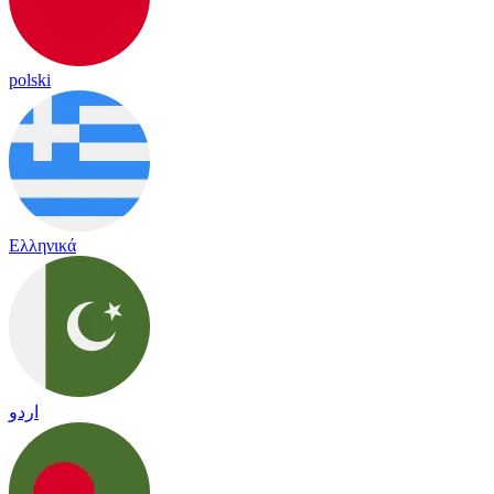
polski
Ελληνικά
اردو