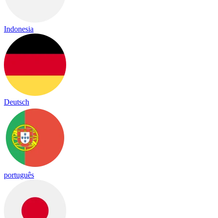
Indonesia
Deutsch
português