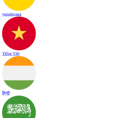
українська
Tiếng Việt
हिन्दी