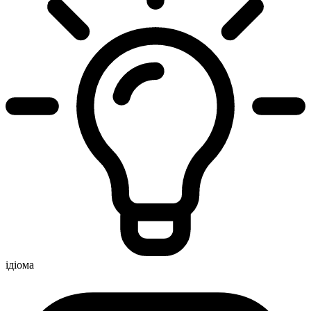
ідіома