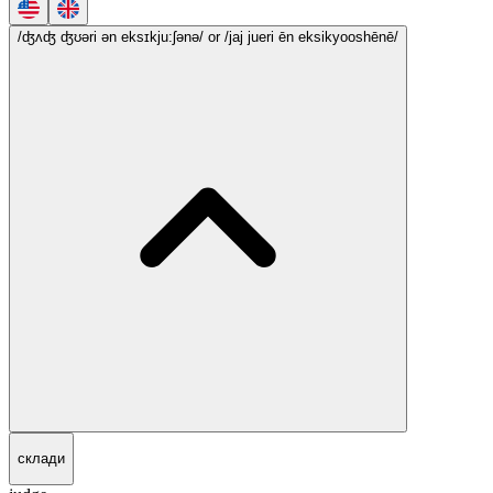
/ʤʌʤ ʤʊəri ən eksɪkju:ʃənə/
or /jaj jueri ēn eksikyooshēnē/
склади