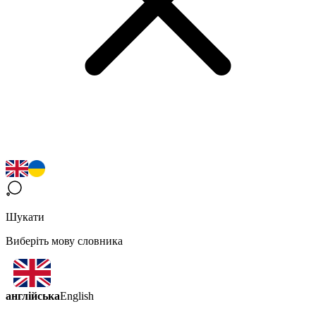
Шукати
Виберіть мову словника
англійська
English