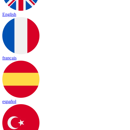
English
français
español