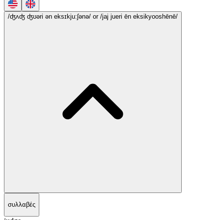
/ʤʌʤ ʤʊəri ən eksɪkju:ʃənə/
or /jaj jueri ēn eksikyooshēnē/
συλλαβές