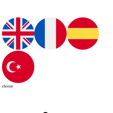
choose