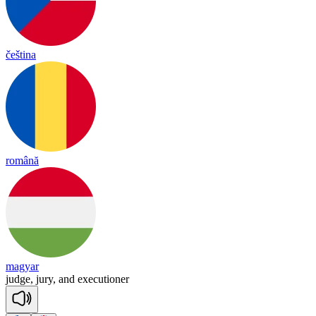
čeština
română
magyar
judge,
jury,
and
executioner