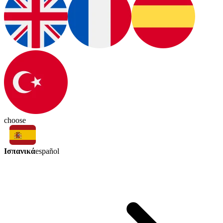
choose
Ισπανικά
español