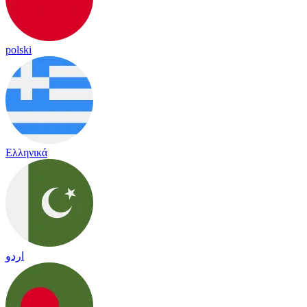
polski
Ελληνικά
اردو