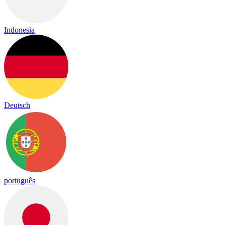
Indonesia
Deutsch
português