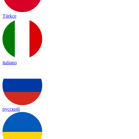
Türkçe
italiano
русский