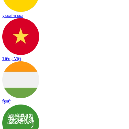
українська
Tiếng Việt
हिन्दी