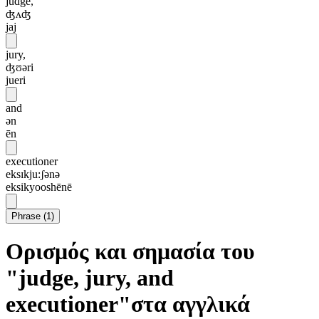
judge,
ʤʌʤ
jaj
jury,
ʤʊəri
jueri
and
ən
ēn
executioner
eksɪkju:ʃənə
eksikyooshēnē
Phrase
(
1
)
Ορισμός και σημασία του
"judge, jury, and
executioner"στα αγγλικά