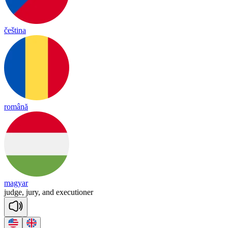
čeština
română
magyar
judge,
jury,
and
executioner