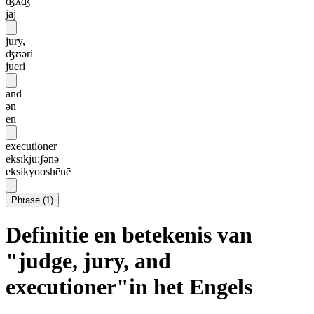
ʤʌʤ
jaj
jury,
ʤʊəri
jueri
and
ən
ēn
executioner
eksɪkju:ʃənə
eksikyooshēnē
Phrase
(
1
)
Definitie en betekenis van
"judge, jury, and
executioner"in het Engels