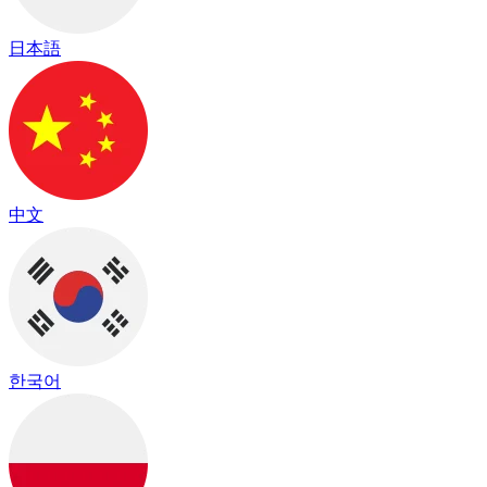
日本語
中文
한국어