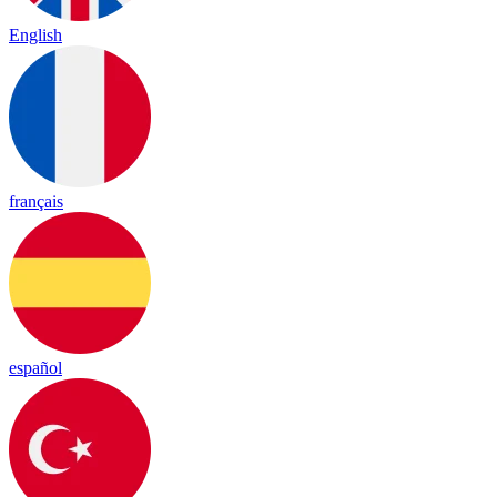
English
français
español