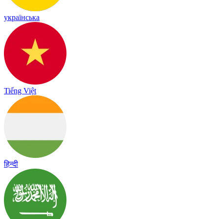
українська
Tiếng Việt
हिन्दी