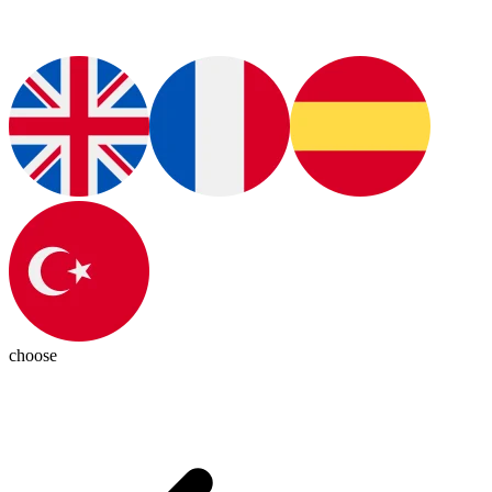
choose