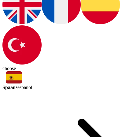
choose
Spaans
español