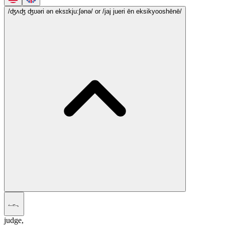
/ʤʌʤ ʤʊəri ən eksɪkju:ʃənə/
or /jaj jueri ēn eksikyooshēnē/
ہجے
judge,