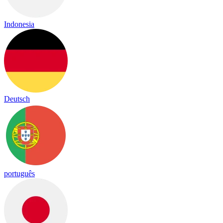
Indonesia
Deutsch
português