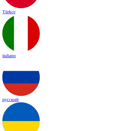
Türkçe
italiano
русский