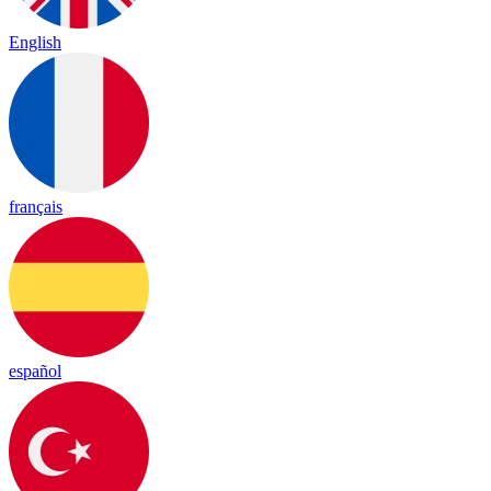
English
français
español