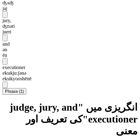
ʤʌʤ
jaj
jury,
ʤʊəri
jueri
and
ən
ēn
executioner
eksɪkju:ʃənə
eksikyooshēnē
Phrase
(
1
)
انگریزی میں "judge, jury, and
executioner"کی تعریف اور
معنی