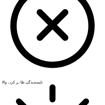
ناپسندیدگی ظاہر کرنے والا