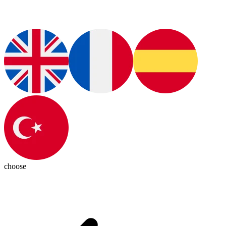
choose