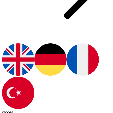
choose