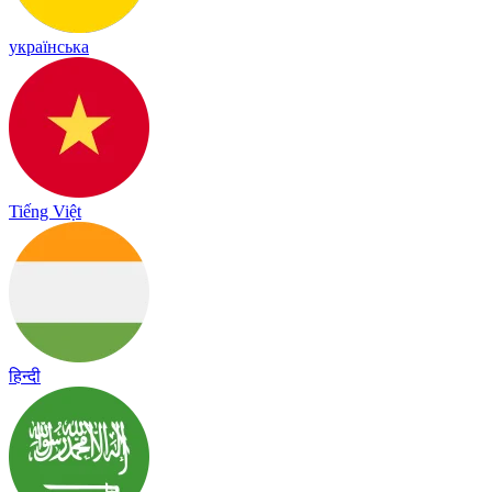
українська
Tiếng Việt
हिन्दी