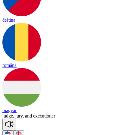
čeština
română
magyar
judge,
jury,
and
executioner