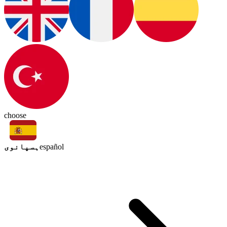
choose
ہسپانوی
español