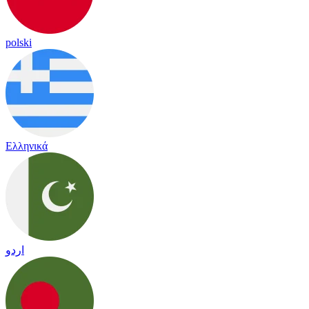
polski
Ελληνικά
اردو