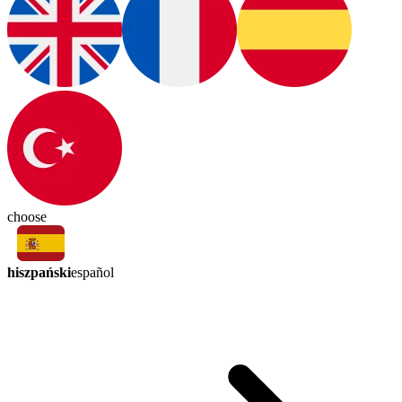
choose
hiszpański
español