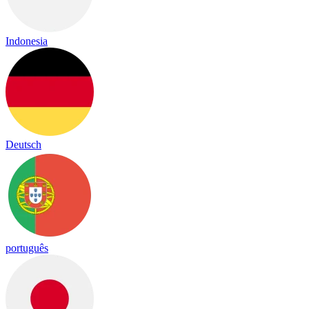
Indonesia
Deutsch
português