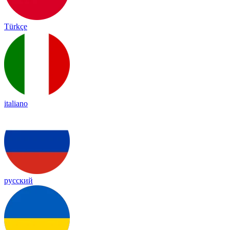
Türkçe
italiano
русский