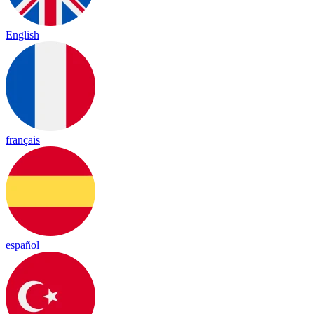
English
français
español