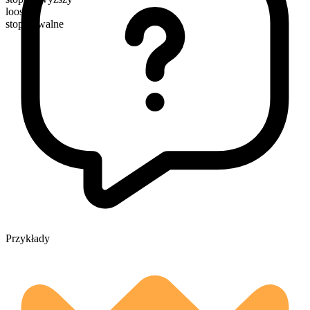
looser
stopniowalne
Przykłady