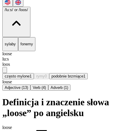
/lu:s/
or /loos/
sylaby
fonemy
loose
lu:s
loos
często mylone
1
rymy
0
podobnie brzmiące
1
louse
Adjective
(
13
)
Verb
(
4
)
Adverb
(
1
)
Definicja i znaczenie słowa
„loose” po angielsku
loose