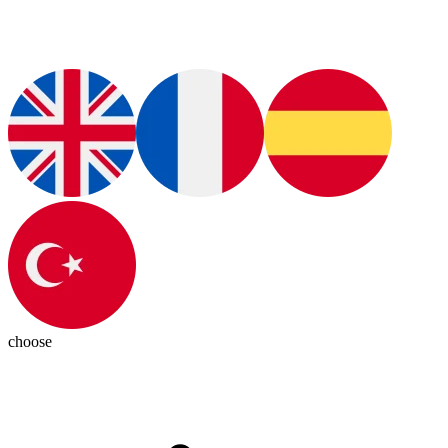
choose