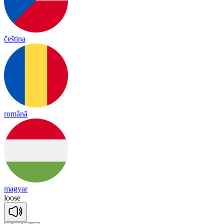
čeština
română
magyar
loose