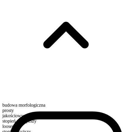
budowa morfologiczna
prosty
jakościowy
stopień najwyższy
loosest
stopień wyższy