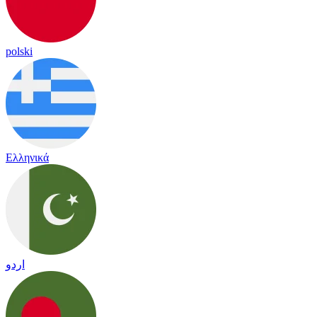
polski
Ελληνικά
اردو