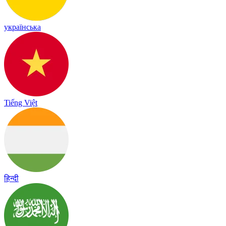
українська
Tiếng Việt
हिन्दी