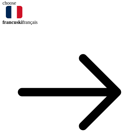
choose
francuski
français