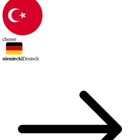
choose
niemiecki
Deutsch