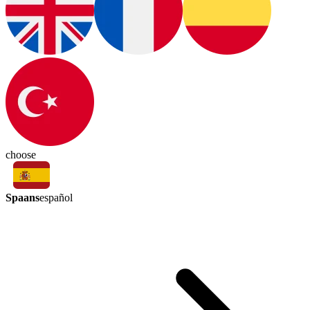
choose
Spaans
español