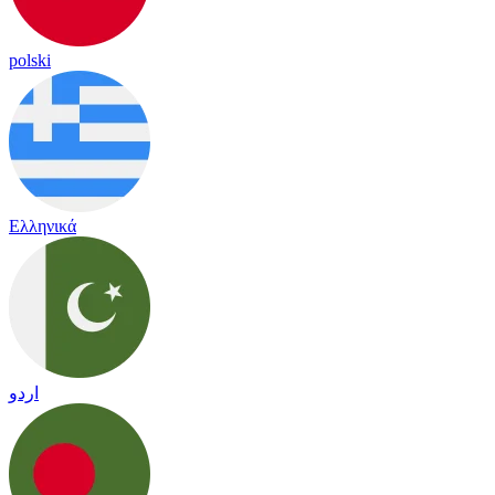
polski
Ελληνικά
اردو