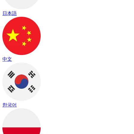
日本語
中文
한국어