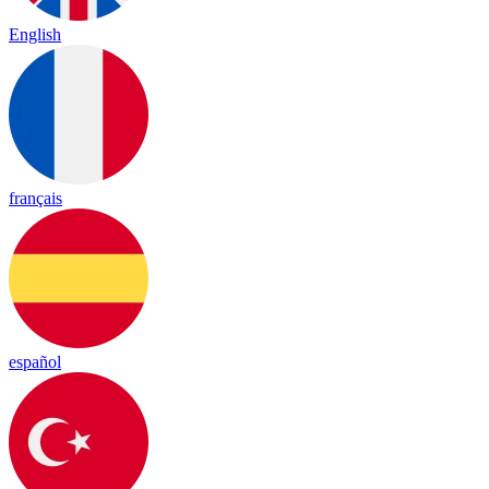
English
français
español