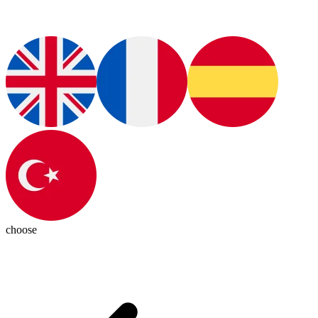
choose