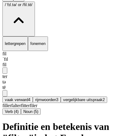
/ˈfɪl.tə/
or /fil.tē/
lettergrepen
fonemen
fil
ˈfɪl
fil
ter
tə
tē
vaak verward
4
rijmwoorden
3
vergelijkbare uitspraak
2
filler
falter
fitter
filer
Verb
(
4
)
Noun
(
5
)
Definitie en betekenis van