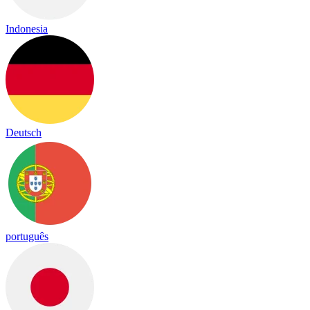
Indonesia
Deutsch
português