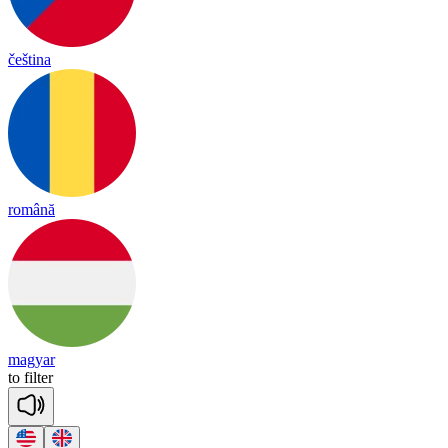
čeština
română
magyar
to
fil
ter