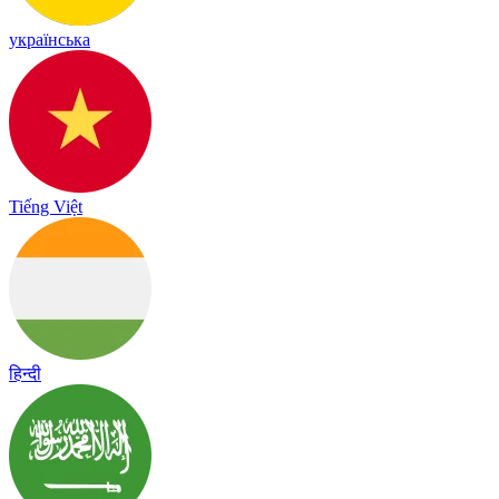
українська
Tiếng Việt
हिन्दी