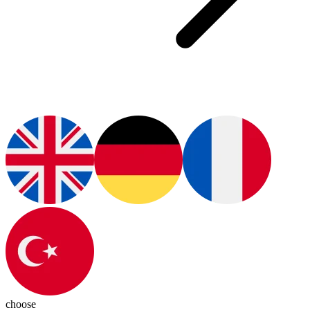
choose