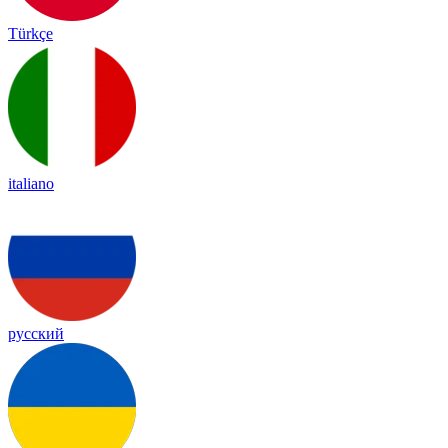
Türkçe
italiano
русский