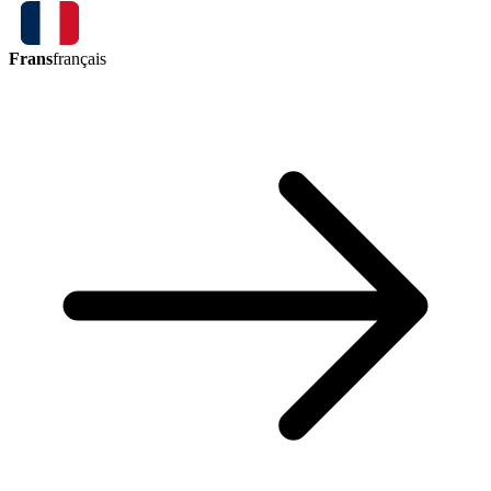
Frans
français