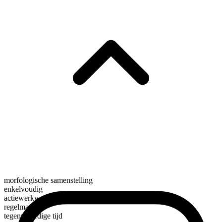
morfologische samenstelling
enkelvoudig
actiewerkwoord
regelmatig
tegenwoordige tijd