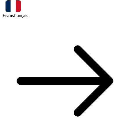
Frans
français