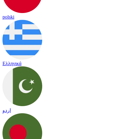
polski
Ελληνικά
اردو