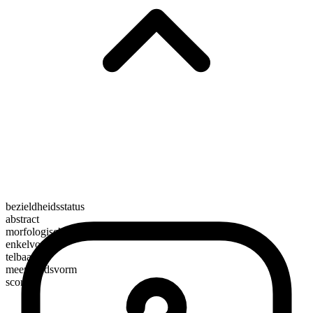
bezieldheidsstatus
abstract
morfologische samenstelling
enkelvoudig
telbaar
meervoudsvorm
scores