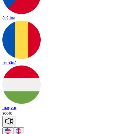
čeština
română
magyar
score