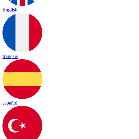
English
français
español