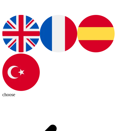
choose