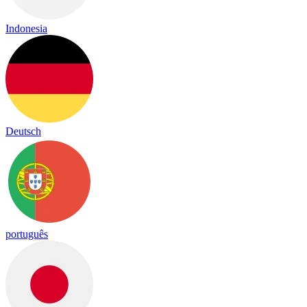
Indonesia
Deutsch
português