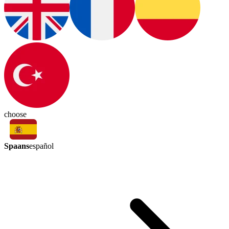
choose
Spaans
español