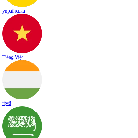
українська
Tiếng Việt
हिन्दी