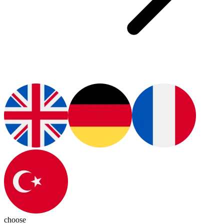
choose