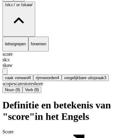
/skɔ:/
or /skaw/
lettergrepen
fonemen
score
skɔ:
skaw
vaak verward
4
rijmwoorden
4
vergelijkbare uitspraak
3
scope
scare
store
shore
Noun
(
9
)
Verb
(
9
)
Definitie en betekenis van
"score"in het Engels
Score