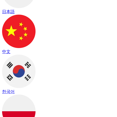
日本語
中文
한국어