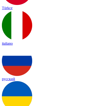
Türkçe
italiano
русский