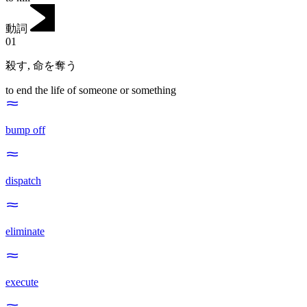
動詞
01
殺す
,
命を奪う
to end the life of someone or something
bump off
dispatch
eliminate
execute