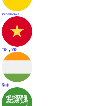
українська
Tiếng Việt
हिन्दी