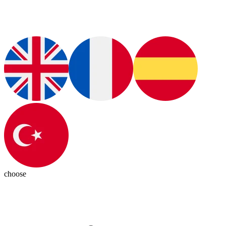
choose