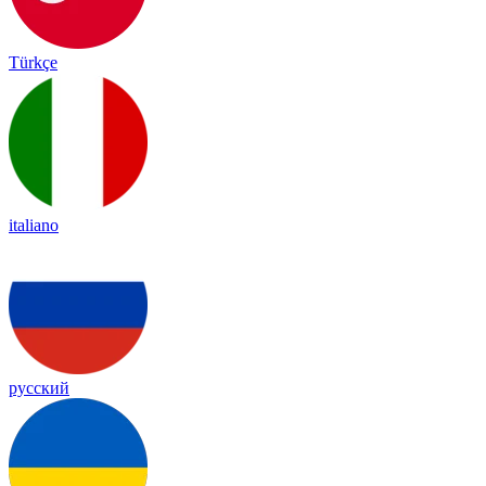
Türkçe
italiano
русский