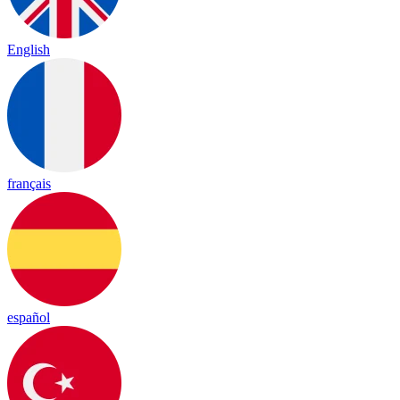
English
français
español