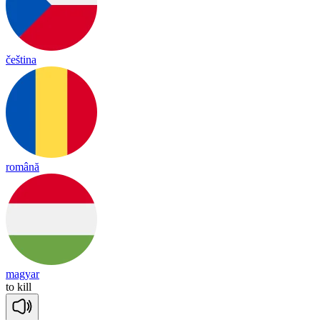
čeština
română
magyar
to
kill