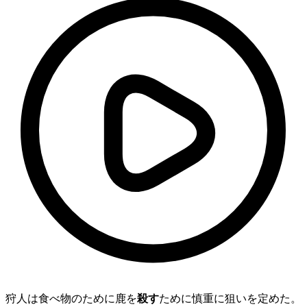
狩人は食べ物のために鹿を
殺す
ために慎重に狙いを定めた。