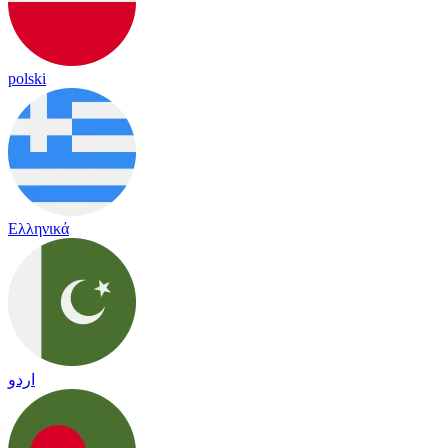
polski
Ελληνικά
اردو