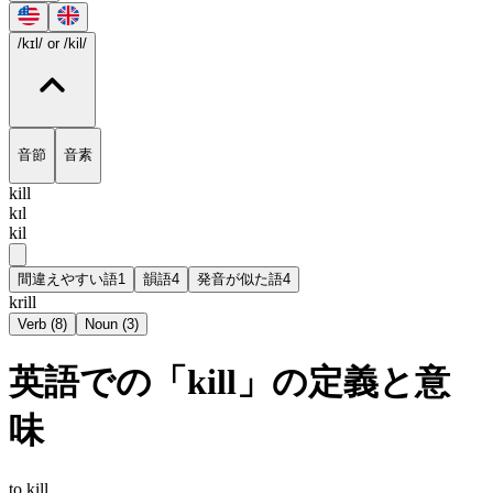
/kɪl/
or /kil/
音節
音素
kill
kɪl
kil
間違えやすい語
1
韻語
4
発音が似た語
4
krill
Verb
(
8
)
Noun
(
3
)
英語での「kill」の定義と意
味
to kill