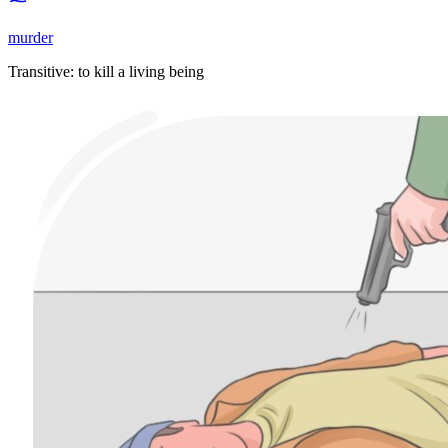
murder
Transitive
:
to kill
a living being