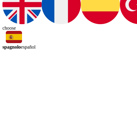
choose
spagnolo
español