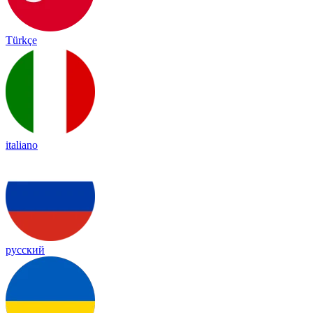
Türkçe
italiano
русский