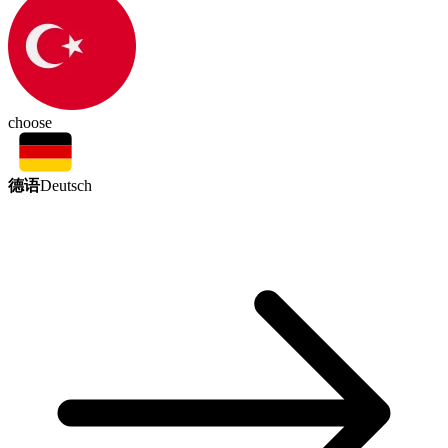
choose
德语
Deutsch