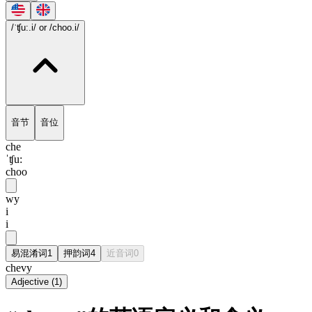
/ˈʧu:.i/
or /choo.i/
音节
音位
che
ˈʧu:
choo
wy
i
i
易混淆词
1
押韵词
4
近音词
0
chevy
Adjective
(
1
)