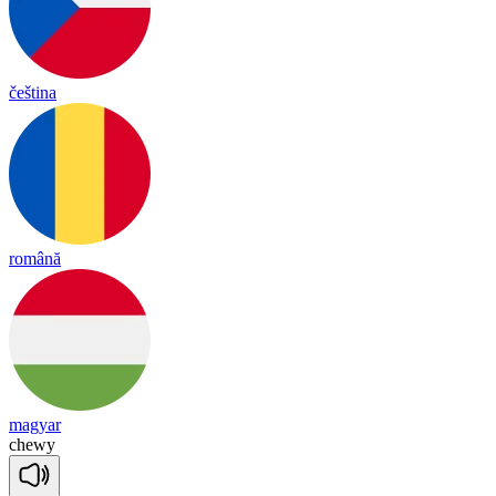
čeština
română
magyar
che
wy