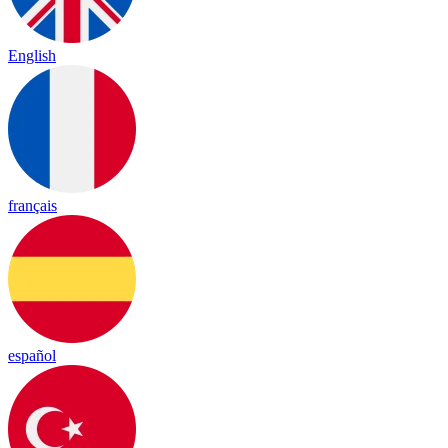
English
français
español