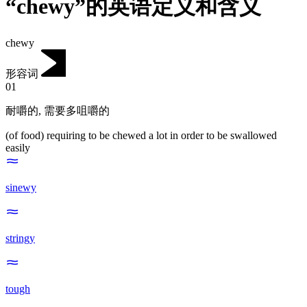
“chewy”的英语定义和含义
chewy
形容词
01
耐嚼的
,
需要多咀嚼的
(of food) requiring to be chewed a lot in order to be swallowed
easily
sinewy
stringy
tough