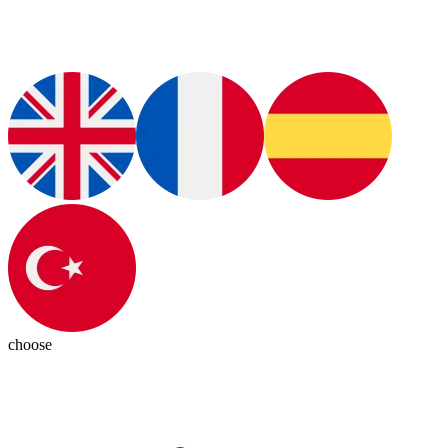
choose