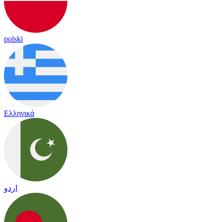
polski
Ελληνικά
اردو