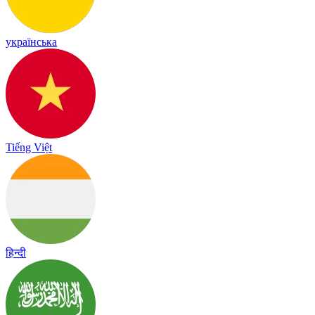
українська
Tiếng Việt
हिन्दी