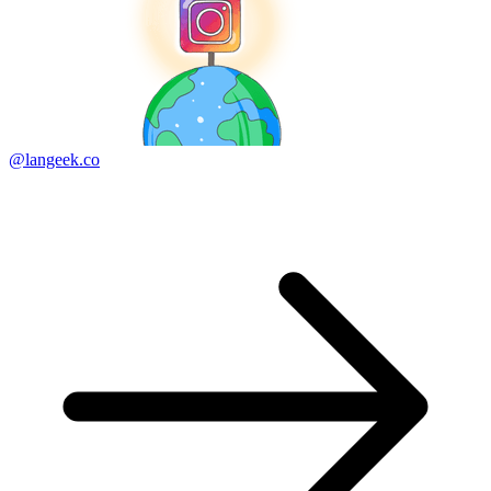
@langeek.co