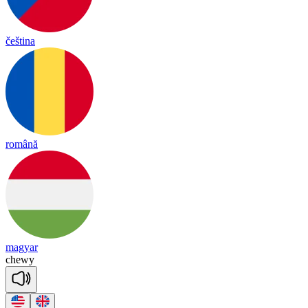
čeština
română
magyar
che
wy