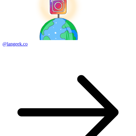
@langeek.co