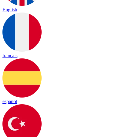
English
français
español