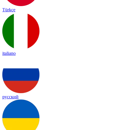
Türkçe
italiano
русский