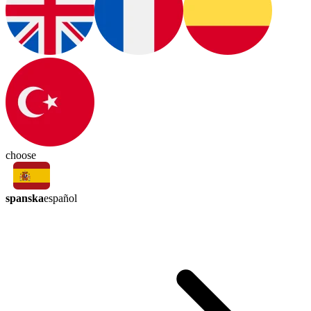
choose
spanska
español