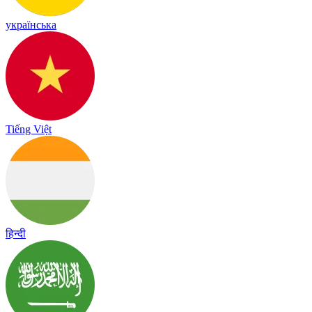
українська
Tiếng Việt
हिन्दी