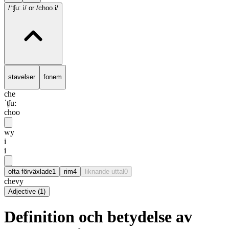
/ˈʧu:.i/
or /choo.i/
stavelser
fonem
che
ˈʧu:
choo
wy
i
i
ofta förväxlade
1
rim
4
liknande uttal
0
chevy
Adjective
(
1
)
Definition och betydelse av