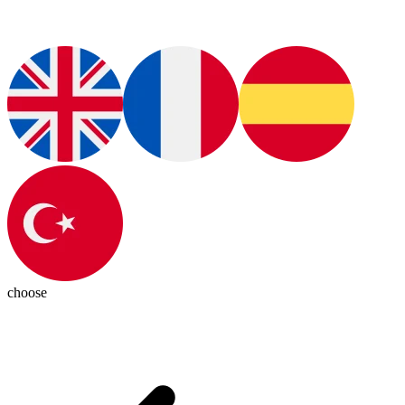
choose