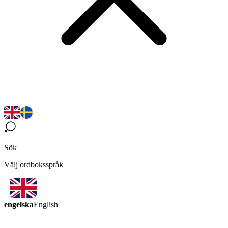
Sök
Välj ordboksspråk
engelska
English