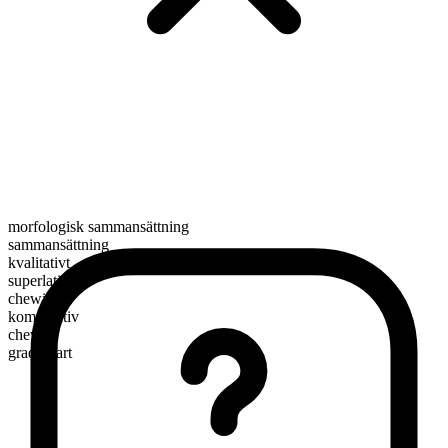
morfologisk sammansättning
sammansättning
kvalitativt
superlativ
chewiest
komparativ
chewier
graderbart