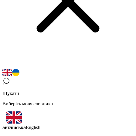
Шукати
Виберіть мову словника
англійська
English