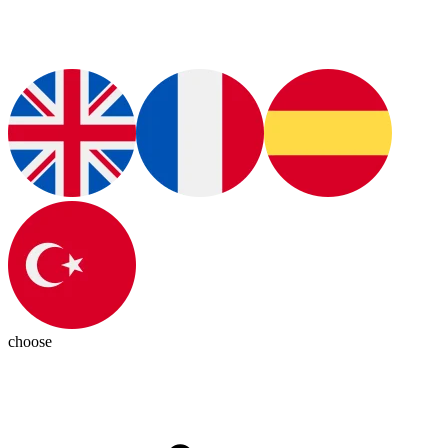
choose