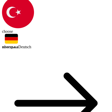
choose
німецька
Deutsch