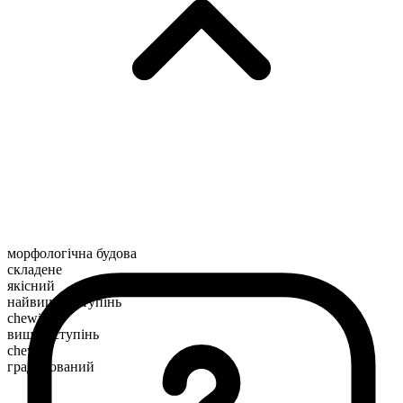
морфологічна будова
складене
якісний
найвищий ступінь
chewiest
вищий ступінь
chewier
градуйований