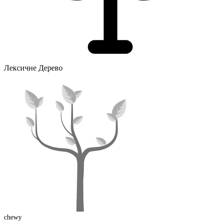
Лексичне Дерево
chew
y