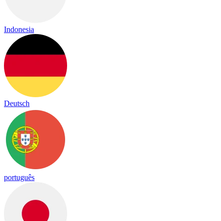
Indonesia
Deutsch
português