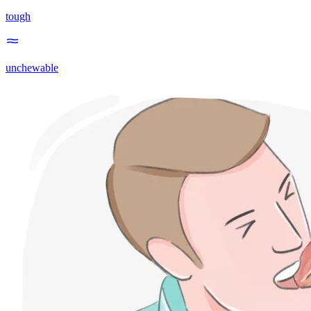
tough
unchewable