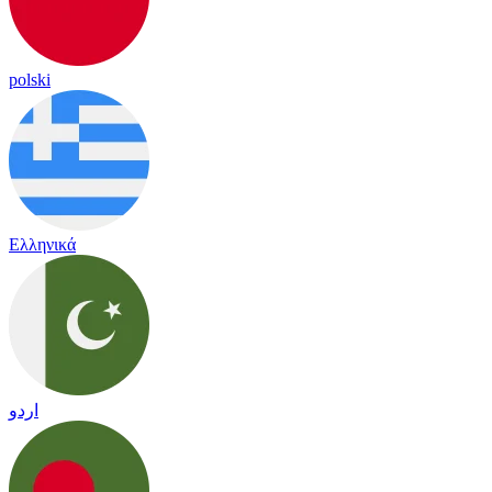
polski
Ελληνικά
اردو