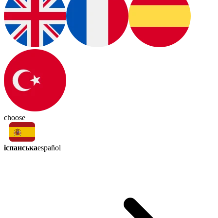
choose
іспанська
español