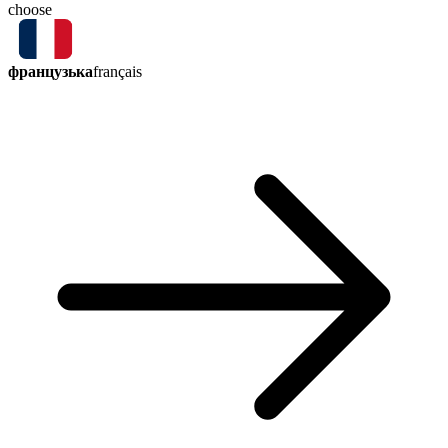
choose
французька
français