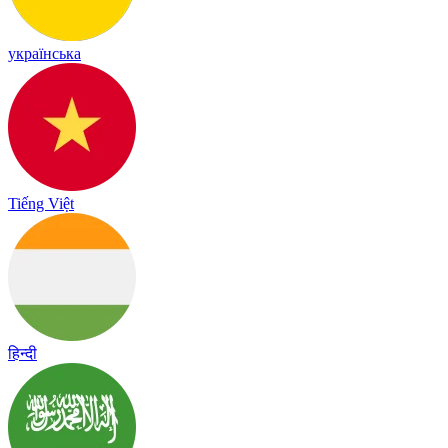
українська
Tiếng Việt
हिन्दी