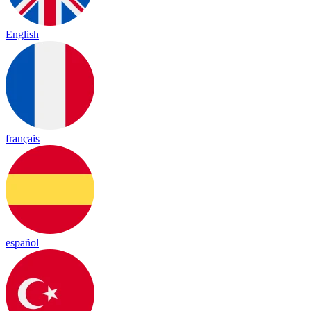
English
français
español