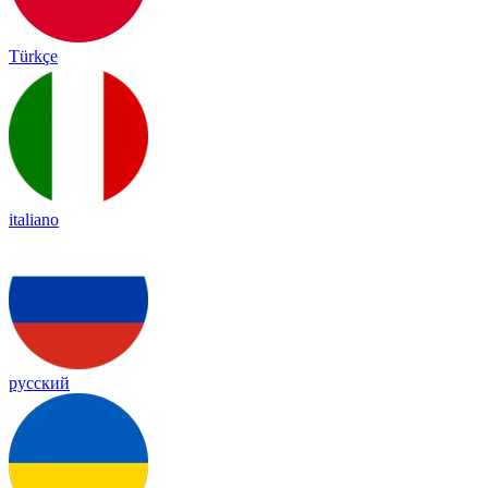
Türkçe
italiano
русский