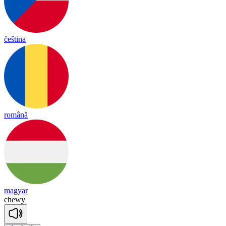
čeština
română
magyar
che
wy