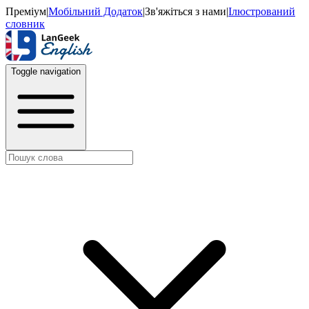
Преміум
|
Мобільний Додаток
|
Зв'яжіться з нами
|
Ілюстрований
словник
Toggle navigation