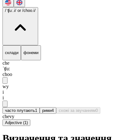
/ˈʧu:.i/
or /choo.i/
склади
фонеми
che
ˈʧu:
choo
wy
i
i
часто плутають
1
рими
4
схожі за звучанням
0
chevy
Adjective
(
1
)
Визначення та значення