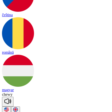
čeština
română
magyar
che
wy