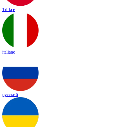
Türkçe
italiano
русский