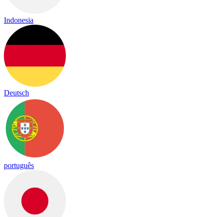
Indonesia
Deutsch
português