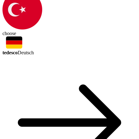
choose
tedesco
Deutsch