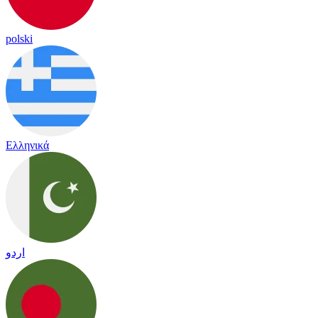
polski
Ελληνικά
اردو