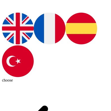
choose