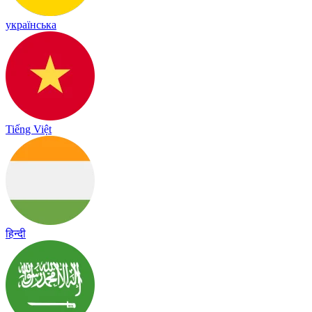
українська
Tiếng Việt
हिन्दी