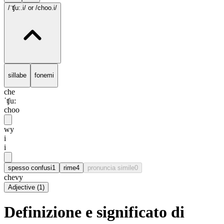
/ˈʧu:.i/
or /choo.i/
sillabe
fonemi
che
ˈʧu:
choo
wy
i
i
spesso confusi
1
rime
4
pronuncia simile
0
chevy
Adjective
(
1
)
Definizione e significato di