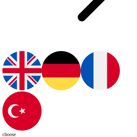
choose