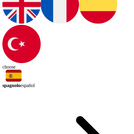
choose
spagnolo
español