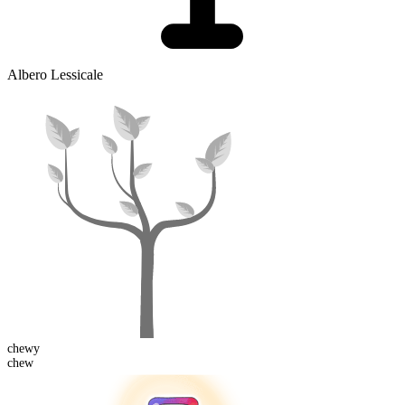
Albero Lessicale
chew
y
chew