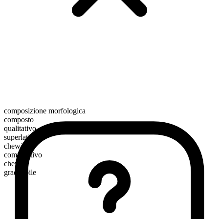
composizione morfologica
composto
qualitativo
superlativo
chewiest
comparativo
chewier
graduabile