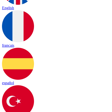
English
français
español