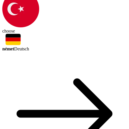
choose
német
Deutsch