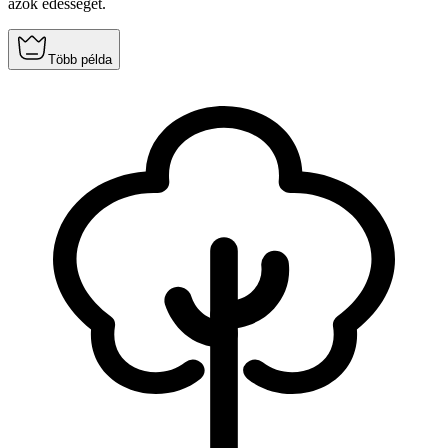
azok édességét.
Több példa