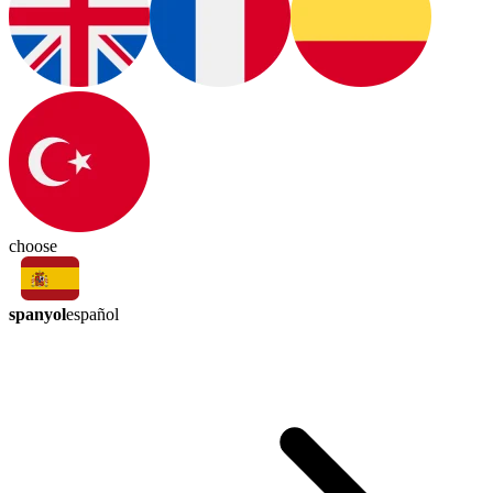
choose
spanyol
español