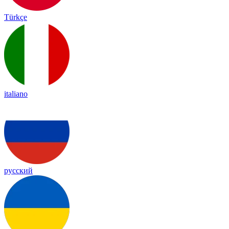
Türkçe
italiano
русский