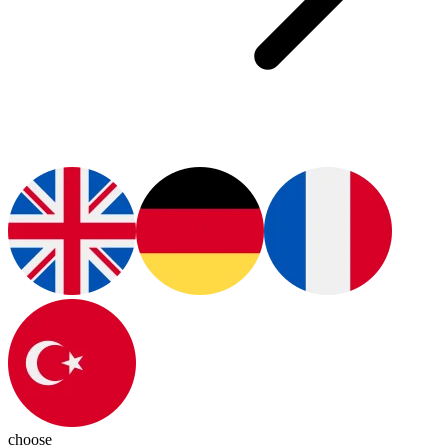
choose