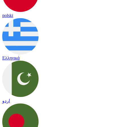
polski
Ελληνικά
اردو