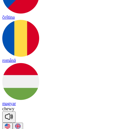
čeština
română
magyar
che
wy