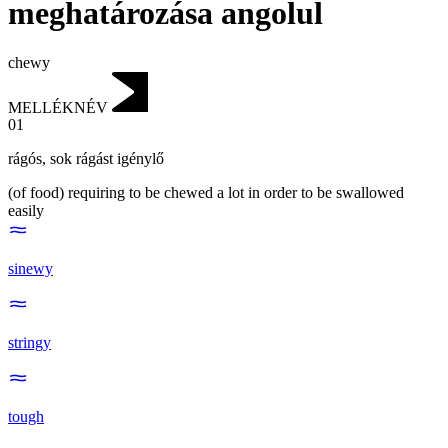
meghatározása angolul
chewy
MELLÉKNÉV
01
rágós
,
sok rágást igénylő
(of food) requiring to be chewed a lot in order to be swallowed
easily
sinewy
stringy
tough