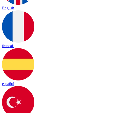
English
français
español