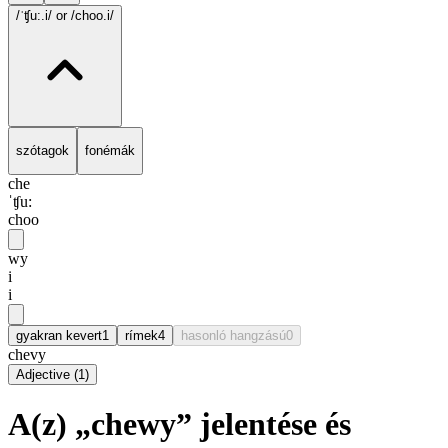
/ˈʧu:.i/
or /choo.i/
szótagok
fonémák
che
ˈʧu:
choo
wy
i
i
gyakran kevert
1
rímek
4
hasonló hangzású
0
chevy
Adjective
(
1
)
A(z) „chewy” jelentése és