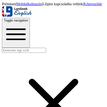
Prémium
|
Mobilalkalmazás
|
Lépjen kapcsolatba velünk
|
Képesszótár
Toggle navigation