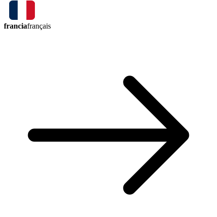
francia
français