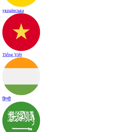
українська
Tiếng Việt
हिन्दी