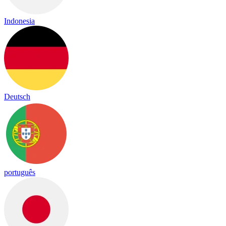
Indonesia
Deutsch
português