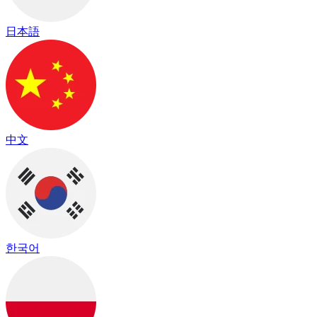
日本語
中文
한국어