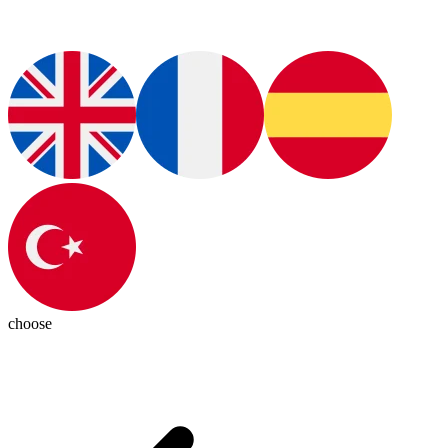
choose