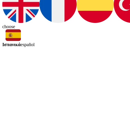
choose
Ισπανικά
español