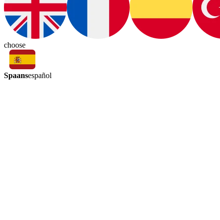
choose
Spaans
español