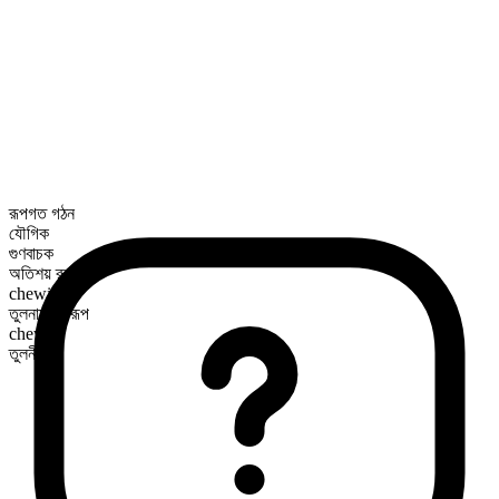
রূপগত গঠন
যৌগিক
গুণবাচক
অতিশয় রূপ
chewiest
তুলনামূলক রূপ
chewier
তুলনীয়