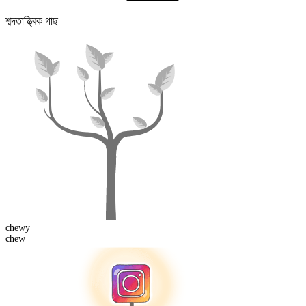
শব্দতাত্ত্বিক গাছ
chew
y
chew