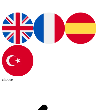
choose