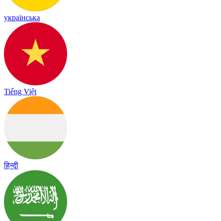
українська
Tiếng Việt
हिन्दी