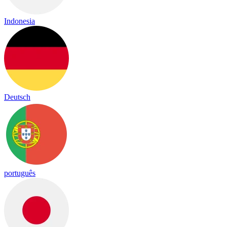
Indonesia
Deutsch
português