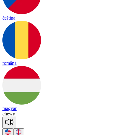
čeština
română
magyar
che
wy