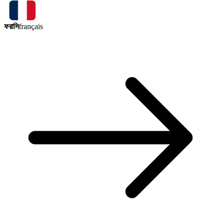
ফরাসি
français