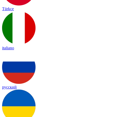
Türkçe
italiano
русский