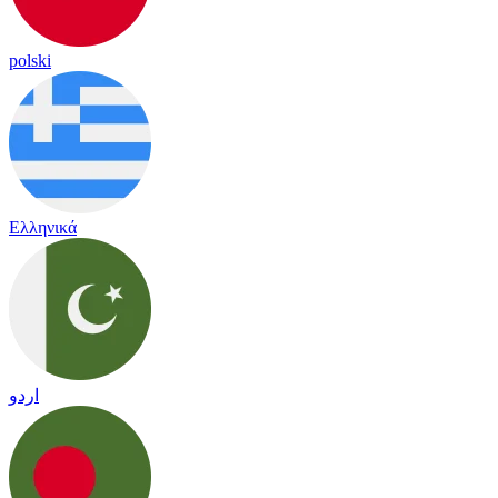
polski
Ελληνικά
اردو