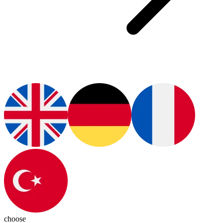
choose