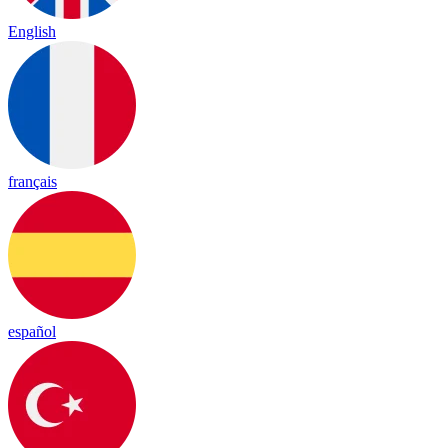
English
français
español