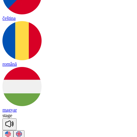
čeština
română
magyar
stage