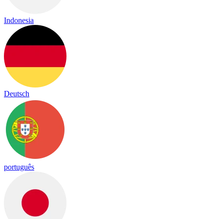
Indonesia
Deutsch
português