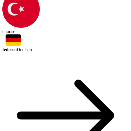
choose
tedesco
Deutsch