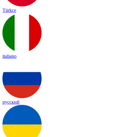
Türkçe
italiano
русский