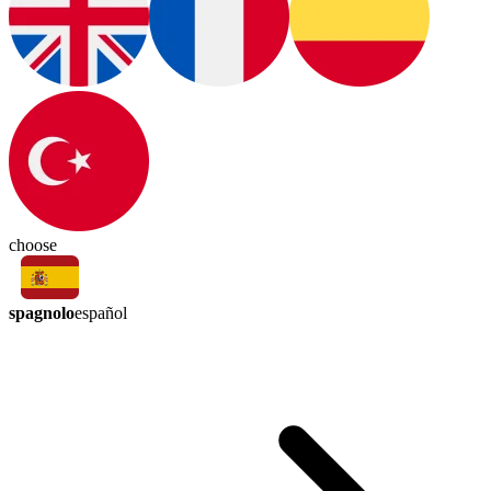
choose
spagnolo
español