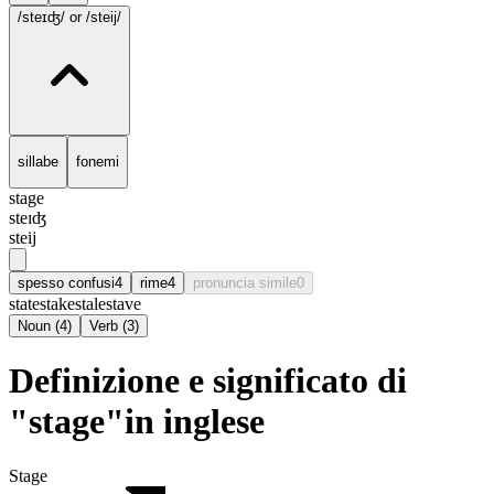
/steɪʤ/
or /steij/
sillabe
fonemi
stage
steɪʤ
steij
spesso confusi
4
rime
4
pronuncia simile
0
state
stake
stale
stave
Noun
(
4
)
Verb
(
3
)
Definizione e significato di
"stage"in inglese
Stage