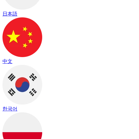
日本語
中文
한국어