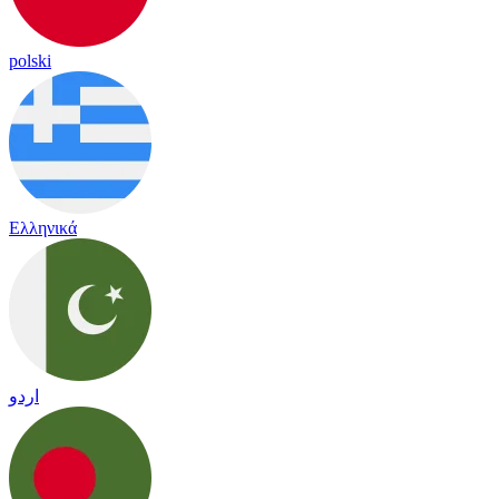
polski
Ελληνικά
اردو