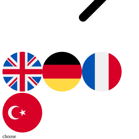
choose