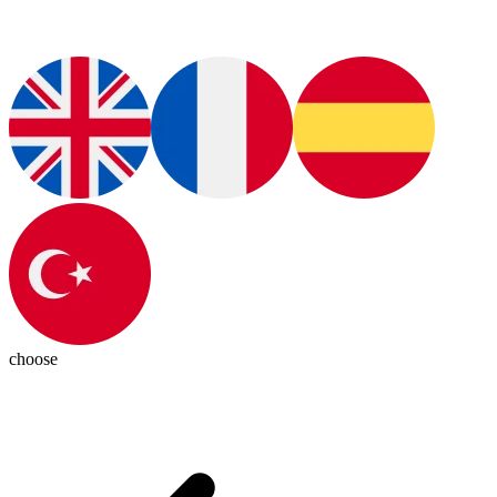
choose