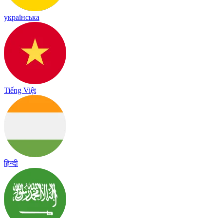
українська
Tiếng Việt
हिन्दी