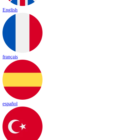
English
français
español