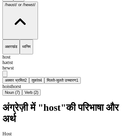
/həʊst/
or /hewst/
अक्षरखंड
ध्वनिम
host
həʊst
hewst
अक्सर भ्रमित
2
तुकांत
4
मिलते-जुलते उच्चारण
1
hoist
horst
Noun
(
7
)
Verb
(
2
)
अंग्रेज़ी में "host"की परिभाषा और
अर्थ
Host