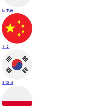
日本語
中文
한국어