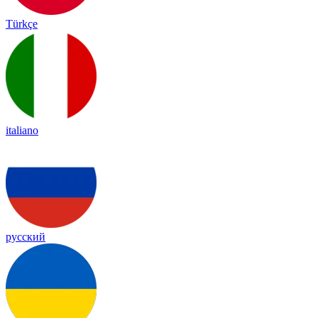
Türkçe
italiano
русский