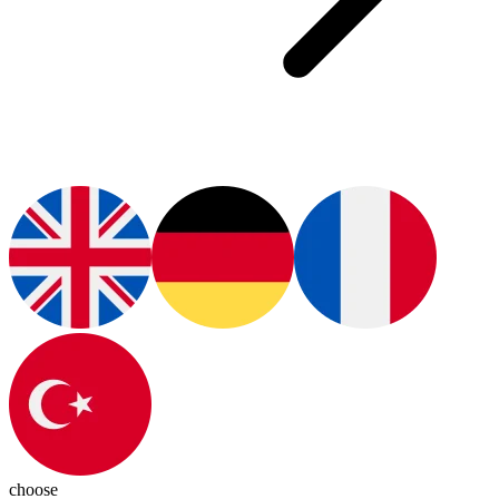
choose