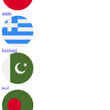
polski
Ελληνικά
اردو