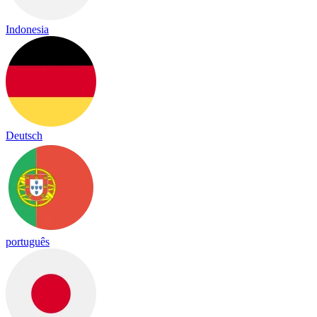
Indonesia
Deutsch
português