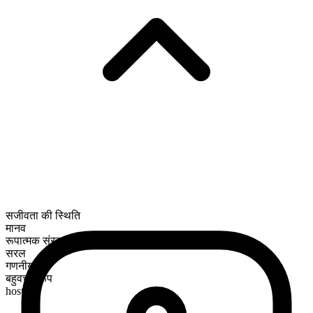
सजीवता की स्थिति
मानव
रूपात्मक संरचना
सरल
गणनीय
बहुवचन रूप
hosts