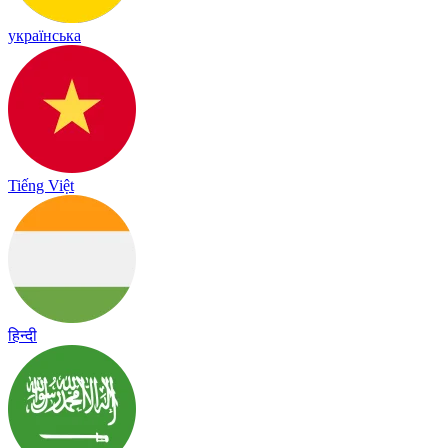
українська
Tiếng Việt
हिन्दी