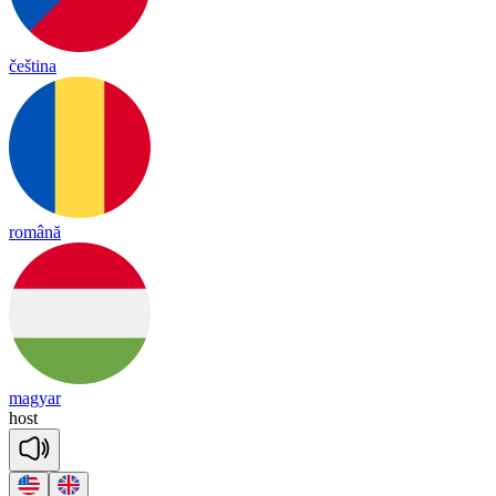
čeština
română
magyar
host