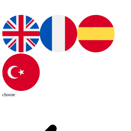
choose