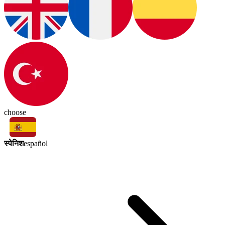
choose
स्पेनिश
español