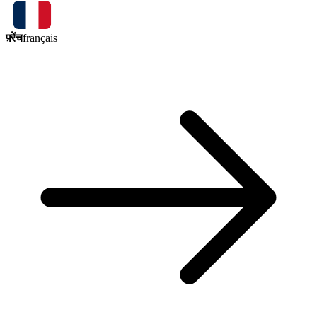
फ़्रेंच
français