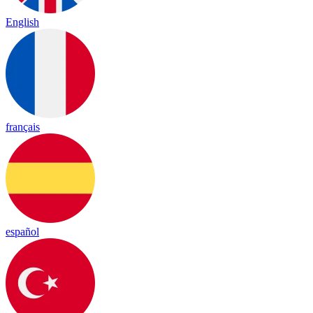
English
français
español