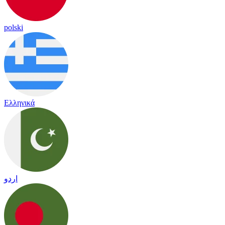
polski
Ελληνικά
اردو