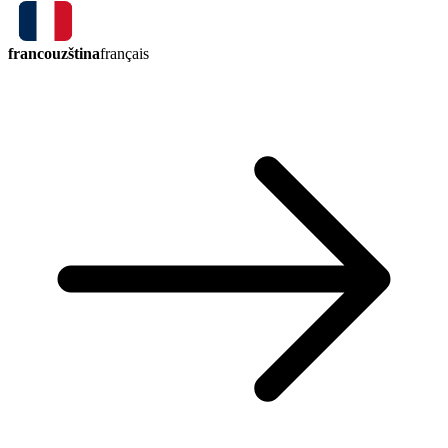
francouzština
français