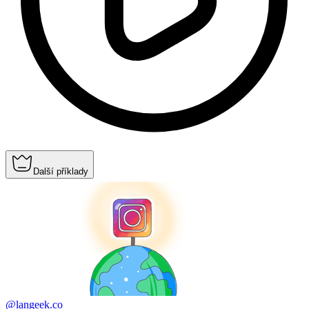
Další příklady
@langeek.co