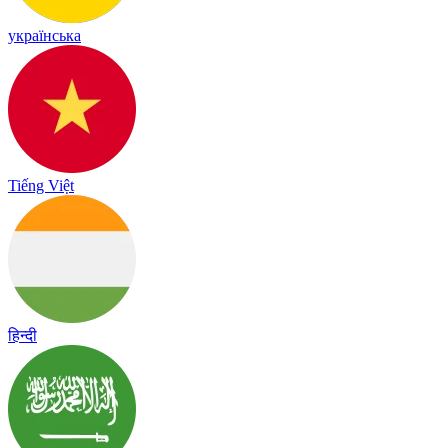
українська
Tiếng Việt
हिन्दी