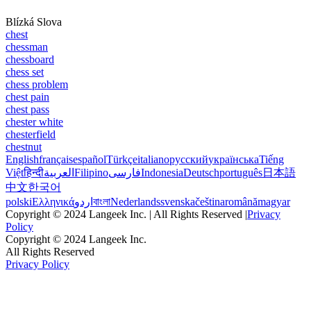
Blízká Slova
chest
chessman
chessboard
chess set
chess problem
chest pain
chest pass
chester white
chesterfield
chestnut
English
français
español
Türkçe
italiano
русский
українська
Tiếng
Việt
हिन्दी
العربية
Filipino
فارسی
Indonesia
Deutsch
português
日本語
中文
한국어
polski
Ελληνικά
اردو
বাংলা
Nederlands
svenska
čeština
română
magyar
Copyright © 2024 Langeek Inc. | All Rights Reserved |
Privacy
Policy
Copyright © 2024 Langeek Inc.
All Rights Reserved
Privacy Policy