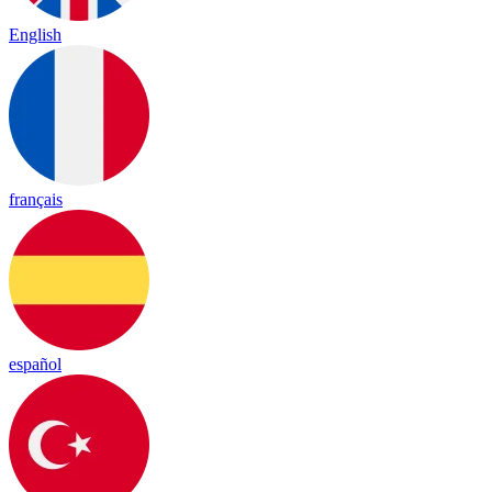
English
français
español