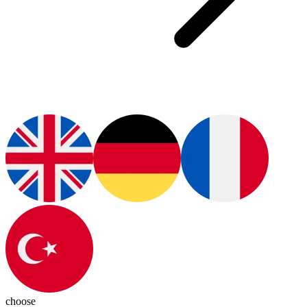
choose