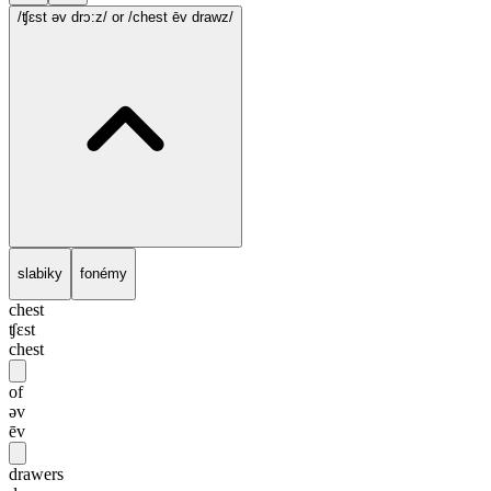
/ʧɛst əv drɔ:z/
or /chest ēv drawz/
slabiky
fonémy
chest
ʧɛst
chest
of
əv
ēv
drawers