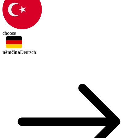
choose
němčina
Deutsch