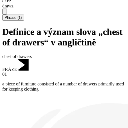
drɔ:z
drawz
Phrase
(
1
)
Definice a význam slova „chest
of drawers“ v angličtině
chest of drawers
FRÁZE
01
a piece of furniture consisted of a number of drawers primarily used
for keeping clothing