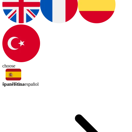
choose
španělština
español