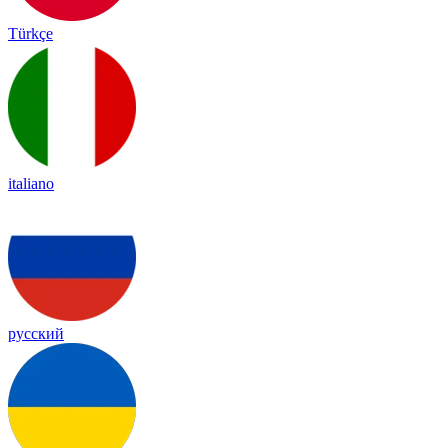
Türkçe
italiano
русский