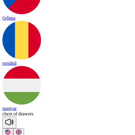
čeština
română
magyar
chest
of
drawers