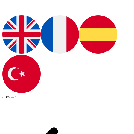
choose