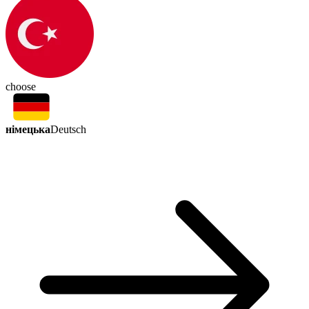
choose
німецька
Deutsch