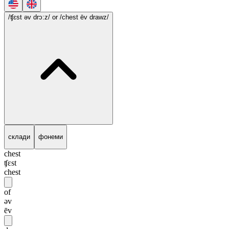
/ʧɛst əv drɔ:z/
or /chest ēv drawz/
склади
фонеми
chest
ʧɛst
chest
of
əv
ēv