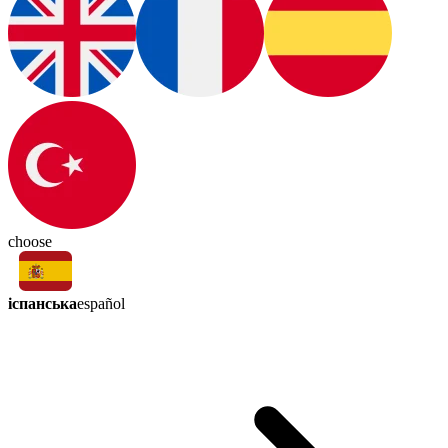
choose
іспанська
español