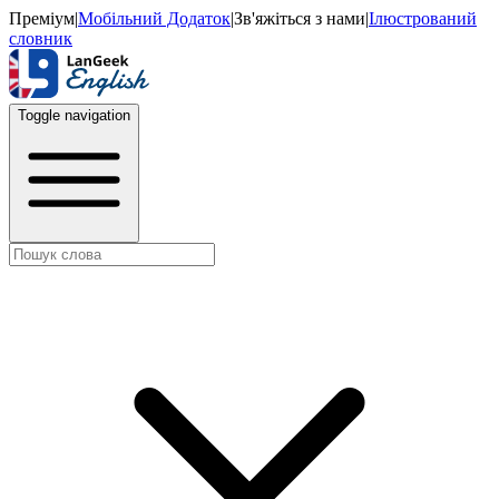
Преміум
|
Мобільний Додаток
|
Зв'яжіться з нами
|
Ілюстрований
словник
Toggle navigation