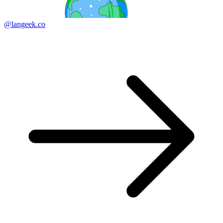
@langeek.co