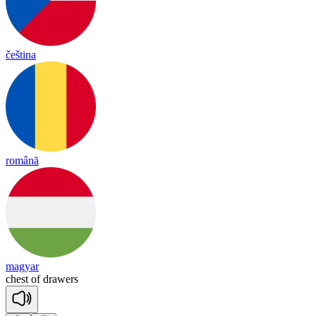
čeština
română
magyar
chest
of
drawers