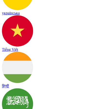
українська
Tiếng Việt
हिन्दी