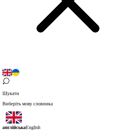
Шукати
Виберіть мову словника
англійська
English