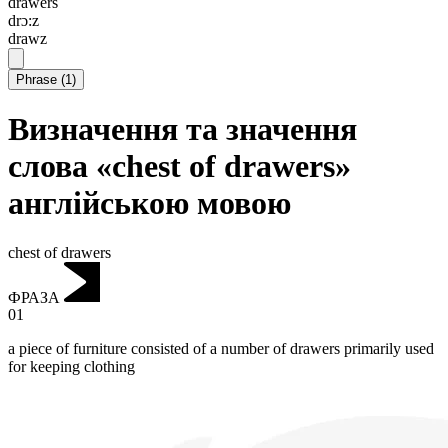
drawers
drɔ:z
drawz
Phrase
(
1
)
Визначення та значення
слова «chest of drawers»
англійською мовою
chest of drawers
ФРАЗА
01
a piece of furniture consisted of a number of drawers primarily used
for keeping clothing