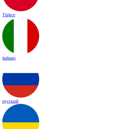
Türkçe
italiano
русский