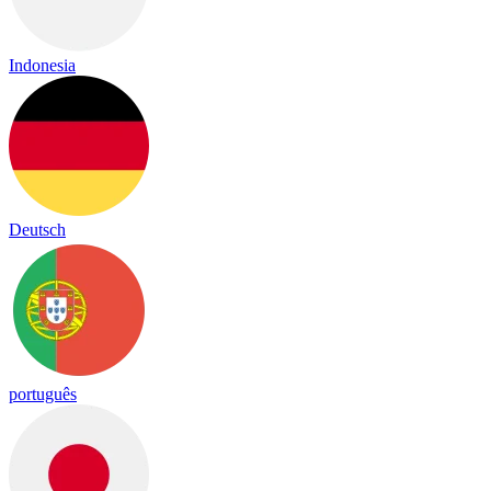
Indonesia
Deutsch
português