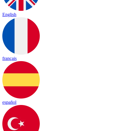
English
français
español