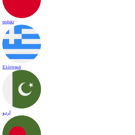
polski
Ελληνικά
اردو