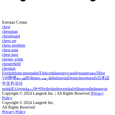
Близькі Слова
chest
chessman
chessboard
chess set
chess problem
chest pain
chest pass
chester white
chesterfield
chestnut
English
français
español
Türkçe
italiano
русский
українська
Tiếng
Việt
हिन्दी
العربية
Filipino
فارسی
Indonesia
Deutsch
português
日本語
中文
한국어
polski
Ελληνικά
اردو
বাংলা
Nederlands
svenska
čeština
română
magyar
Copyright © 2024 Langeek Inc. | All Rights Reserved |
Privacy
Policy
Copyright © 2024 Langeek Inc.
All Rights Reserved
Privacy Policy