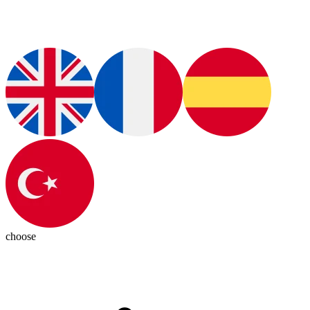
choose