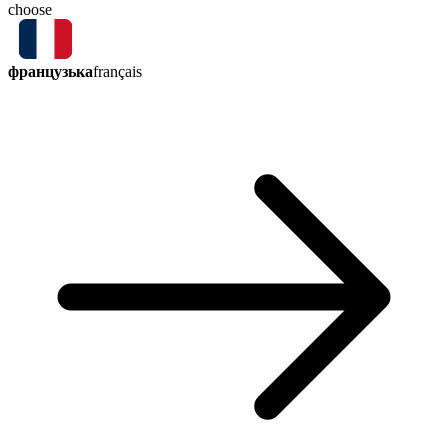
choose
французька
français