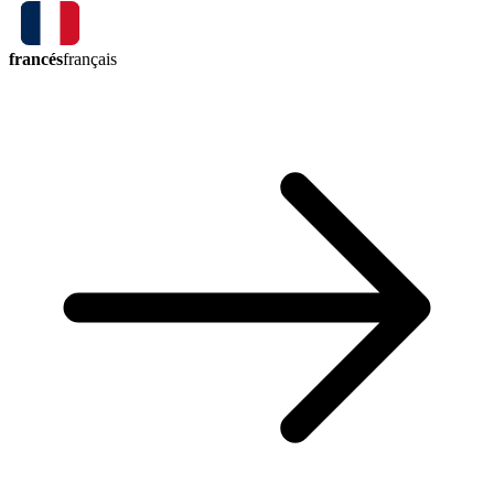
francés
français