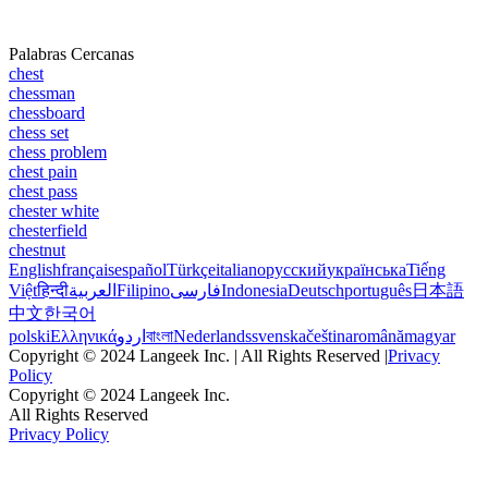
Palabras Cercanas
chest
chessman
chessboard
chess set
chess problem
chest pain
chest pass
chester white
chesterfield
chestnut
English
français
español
Türkçe
italiano
русский
українська
Tiếng
Việt
हिन्दी
العربية
Filipino
فارسی
Indonesia
Deutsch
português
日本語
中文
한국어
polski
Ελληνικά
اردو
বাংলা
Nederlands
svenska
čeština
română
magyar
Copyright © 2024 Langeek Inc. | All Rights Reserved |
Privacy
Policy
Copyright © 2024 Langeek Inc.
All Rights Reserved
Privacy Policy