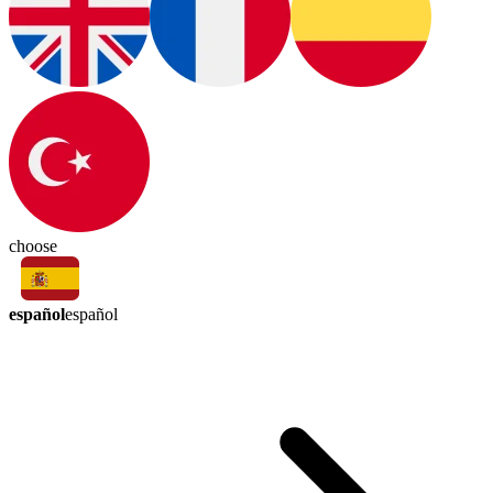
choose
español
español