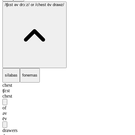
/ʧɛst əv drɔ:z/
or /chest ēv drawz/
sílabas
fonemas
chest
ʧɛst
chest
of
əv
ēv
drawers