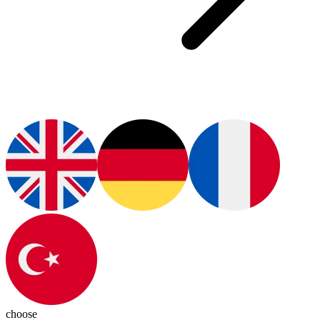
choose