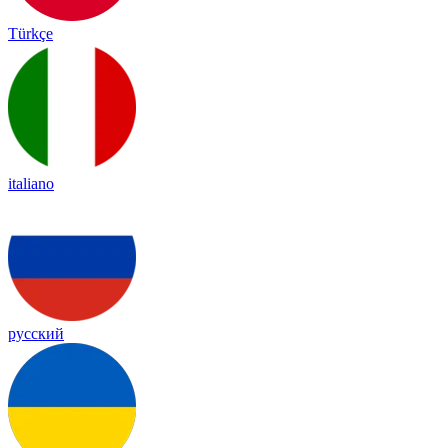
Türkçe
italiano
русский