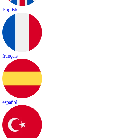
English
français
español