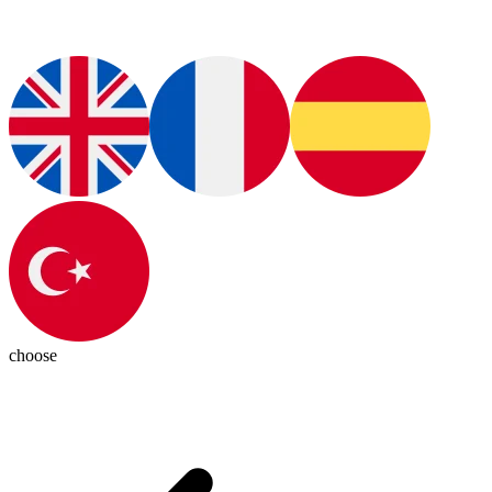
choose