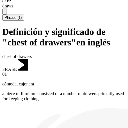
drɔ:z
drawz
Phrase
(
1
)
Definición y significado de
"chest of drawers"en inglés
chest of drawers
FRASE
01
cómoda
,
cajonera
a piece of furniture consisted of a number of drawers primarily used
for keeping clothing