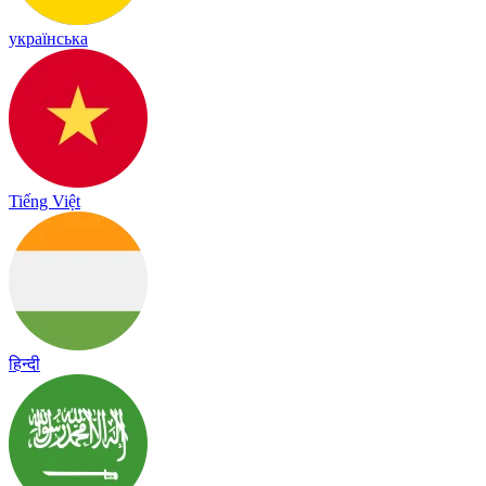
українська
Tiếng Việt
हिन्दी