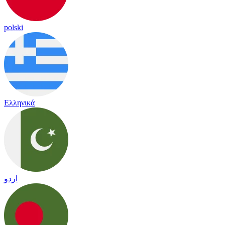
polski
Ελληνικά
اردو