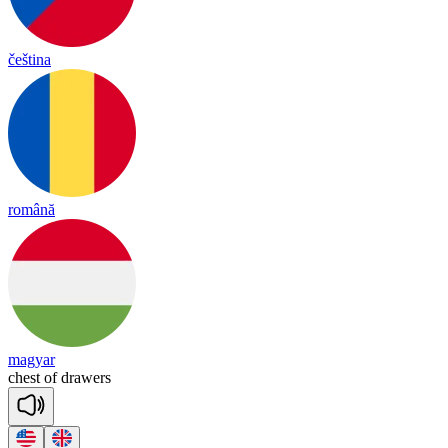
čeština
română
magyar
chest
of
drawers