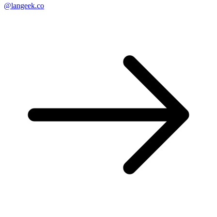
@langeek.co