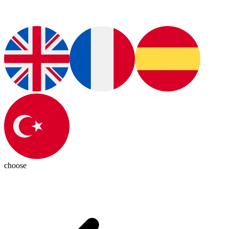
choose