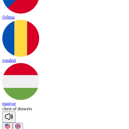
čeština
română
magyar
chest
of
drawers