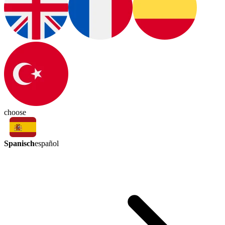
choose
Spanisch
español