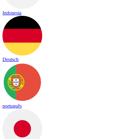
Indonesia
Deutsch
português