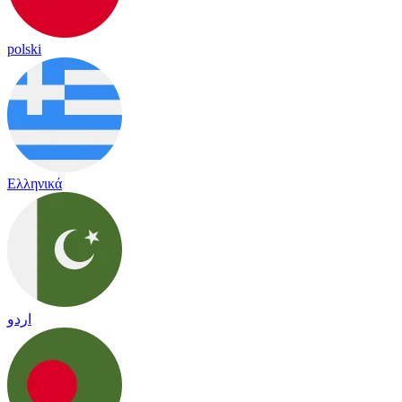
polski
Ελληνικά
اردو