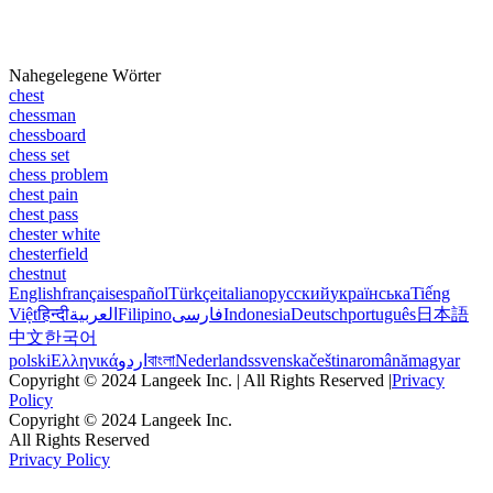
Nahegelegene Wörter
chest
chessman
chessboard
chess set
chess problem
chest pain
chest pass
chester white
chesterfield
chestnut
English
français
español
Türkçe
italiano
русский
українська
Tiếng
Việt
हिन्दी
العربية
Filipino
فارسی
Indonesia
Deutsch
português
日本語
中文
한국어
polski
Ελληνικά
اردو
বাংলা
Nederlands
svenska
čeština
română
magyar
Copyright © 2024 Langeek Inc. | All Rights Reserved |
Privacy
Policy
Copyright © 2024 Langeek Inc.
All Rights Reserved
Privacy Policy