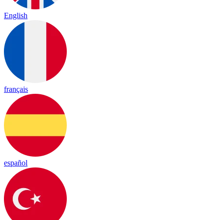
English
français
español