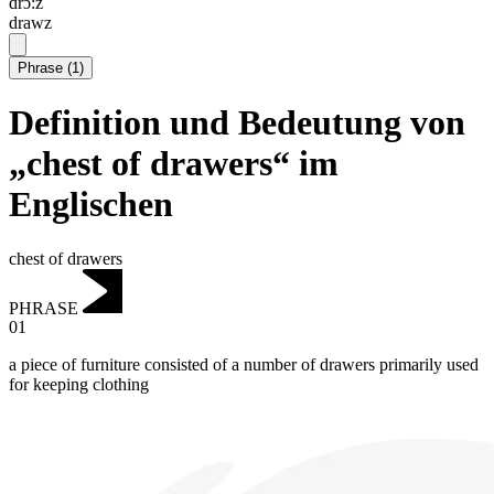
drɔ:z
drawz
Phrase
(
1
)
Definition und Bedeutung von
„chest of drawers“ im
Englischen
chest of drawers
PHRASE
01
a piece of furniture consisted of a number of drawers primarily used
for keeping clothing