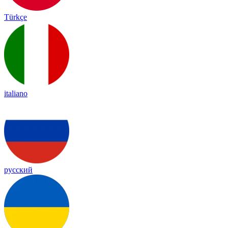
Türkçe
italiano
русский