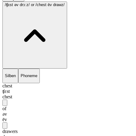
/ʧɛst əv drɔ:z/
or /chest ēv drawz/
Silben
Phoneme
chest
ʧɛst
chest
of
əv
ēv
drawers