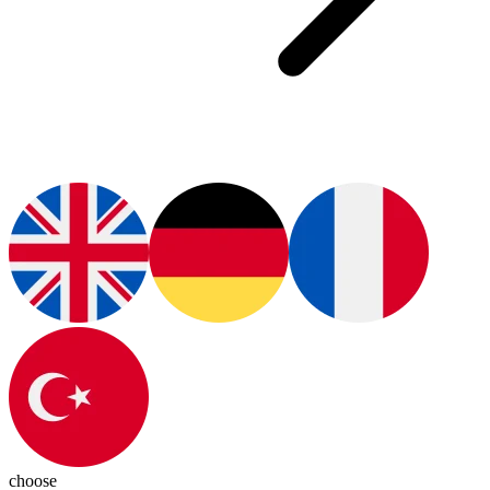
choose