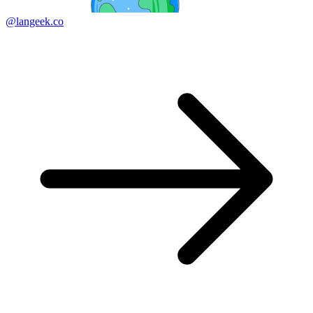
@langeek.co