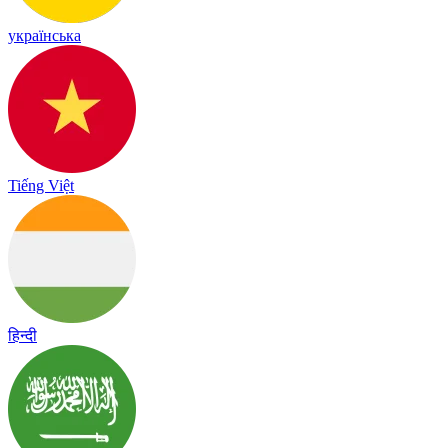
українська
Tiếng Việt
हिन्दी