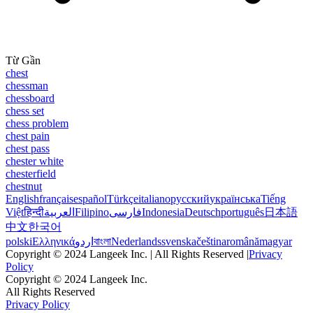
Từ Gần
chest
chessman
chessboard
chess set
chess problem
chest pain
chest pass
chester white
chesterfield
chestnut
English
français
español
Türkçe
italiano
русский
українська
Tiếng
Việt
हिन्दी
العربية
Filipino
فارسی
Indonesia
Deutsch
português
日本語
中文
한국어
polski
Ελληνικά
اردو
বাংলা
Nederlands
svenska
čeština
română
magyar
Copyright © 2024 Langeek Inc. | All Rights Reserved |
Privacy
Policy
Copyright © 2024 Langeek Inc.
All Rights Reserved
Privacy Policy