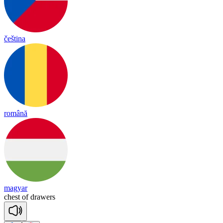
čeština
română
magyar
chest
of
drawers