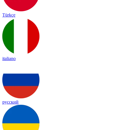
Türkçe
italiano
русский