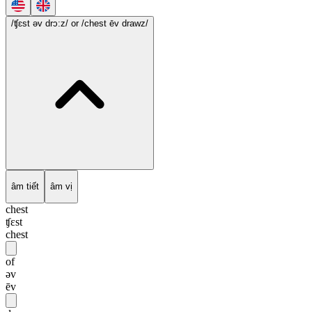
/ʧɛst əv drɔ:z/
or /chest ēv drawz/
âm tiết
âm vị
chest
ʧɛst
chest
of
əv
ēv