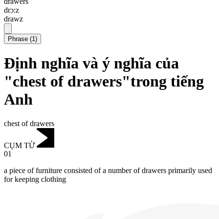
drawers
drɔ:z
drawz
Phrase
(
1
)
Định nghĩa và ý nghĩa của
"chest of drawers"trong tiếng
Anh
chest of drawers
CỤM TỪ
01
a piece of furniture consisted of a number of drawers primarily used
for keeping clothing