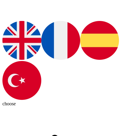
choose