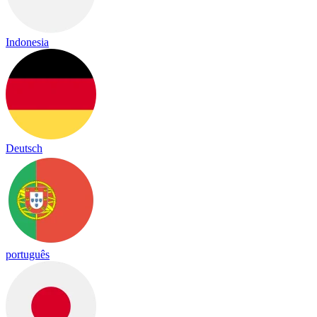
Indonesia
Deutsch
português