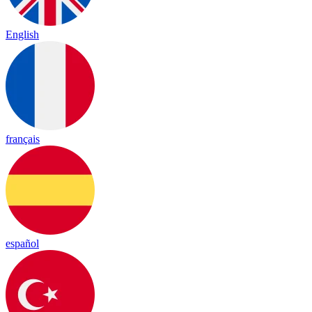
English
français
español