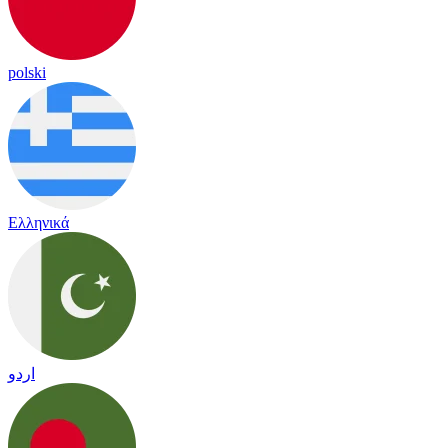
polski
Ελληνικά
اردو