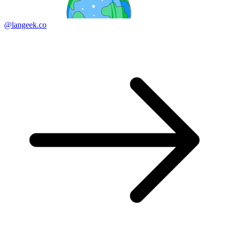
@langeek.co