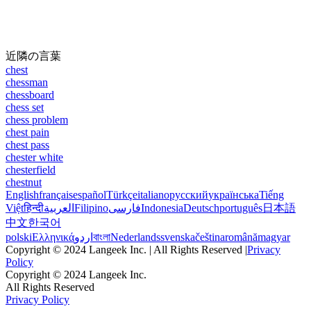
近隣の言葉
chest
chessman
chessboard
chess set
chess problem
chest pain
chest pass
chester white
chesterfield
chestnut
English
français
español
Türkçe
italiano
русский
українська
Tiếng
Việt
हिन्दी
العربية
Filipino
فارسی
Indonesia
Deutsch
português
日本語
中文
한국어
polski
Ελληνικά
اردو
বাংলা
Nederlands
svenska
čeština
română
magyar
Copyright © 2024 Langeek Inc. | All Rights Reserved |
Privacy
Policy
Copyright © 2024 Langeek Inc.
All Rights Reserved
Privacy Policy