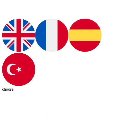
choose