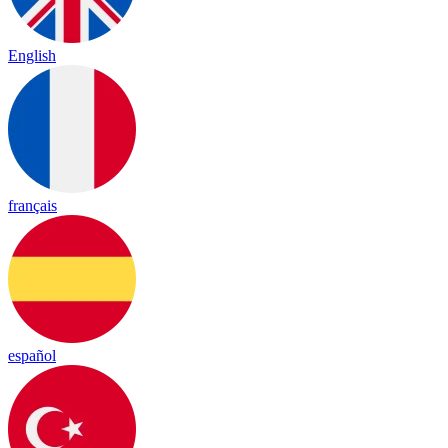
English
français
español