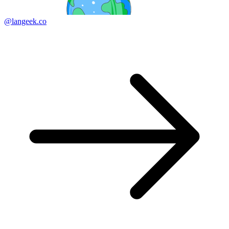
@langeek.co