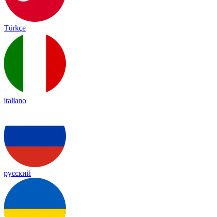
Türkçe
italiano
русский