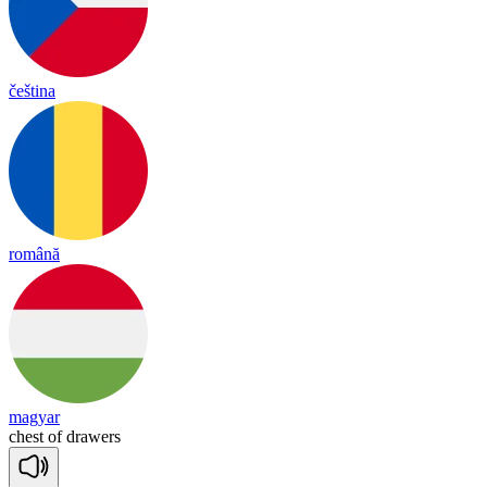
čeština
română
magyar
chest
of
drawers