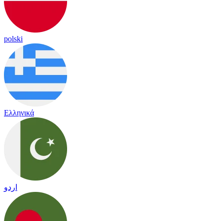
polski
Ελληνικά
اردو