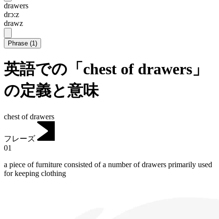
drawers
drɔ:z
drawz
Phrase
(
1
)
英語での「chest of drawers」
の定義と意味
chest of drawers
フレーズ
01
a piece of furniture consisted of a number of drawers primarily used
for keeping clothing