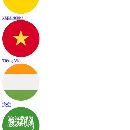
українська
Tiếng Việt
हिन्दी