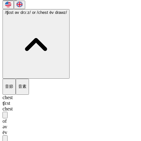
/ʧɛst əv drɔ:z/
or /chest ēv drawz/
音節
音素
chest
ʧɛst
chest
of
əv
ēv